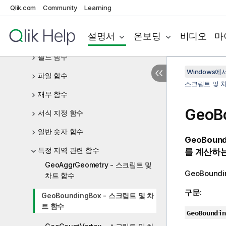
카운터 함수
Qlik.com
Community
Learning
날짜 및 시간 함수
설명서
온보딩
비디오
마
지수 및 로그 함수
필드 함수
Windows에서의
파일 함수
스크립트 및 
재무 함수
GeoB
서식 지정 함수
일반 숫자 함수
GeoBound
특정 지역 관련 함수
를 계산하는
GeoAggrGeometry - 스크립트 및
GeoBoundi
차트 함수
구문:
GeoBoundingBox - 스크립트 및 차
트 함수
GeoBoundin