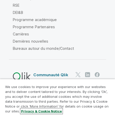
RSE
DEI&B
Programme académique
Programme Partenaires
Carrières
Dernières nouvelles
Bureaux autour du monde/Contact
Communauté Qlik
We use cookies to improve your experience with our websites
Contrats juridiques
and to deliver content tailored to your interests. By clicking ‘Ok’,
Conditions d'utilisation des produits
you accept the use of additional cookies which may involve
data transmission to third parties. Refer to our Privacy & Cookie
Legal Policies
Conditions légales
Notice or click ‘More Information’ for details on cookie usage on
Conditions d'utilisation
Marques
our sites.
Privacy & Cookie Notice