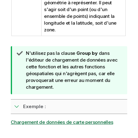
géométrie à représenter. Il peut
s'agir soit d'un point (ou d'un
ensemble de points) indiquant la
longitude et la latitude, soit d'une
zone.
N
N'utilisez pas la clause
Group by
dans
o
l'éditeur de chargement de données avec
t
cette fonction et les autres fonctions
e
géospatiales qui n'agrègent pas, car elle
C
provoquerait une erreur au moment du
o
chargement.
n
s
Exemple :
e
i
l
Chargement de données de carte personnelles