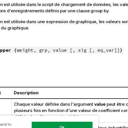
ion est utilisée dans le script de chargement de données, les vale
re d'enregistrements définis par une clause group by.
on est utilisée dans une expression de graphique, les valeurs son
 du graphique.
pper (
weight, grp, value [, sig [, eq_var]]
)
t
Description
Chaque valeur définie dans l'argument
value
peut être 
plusieurs fois en fonction d'une valeur de coefficient c
définie dans l'argument
weight
.
 and to
Ok
Champ contenant le nom de chacun des deux échantillo