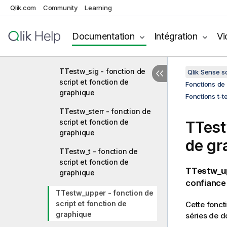
script et fonction de
Qlik.com
Community
Learning
graphique
TTestw_lower - fonction de
Documentation
Intégration
Vi
script et fonction de
graphique
TTestw_sig - fonction de
Qlik Sense 
script et fonction de
Fonctions de 
graphique
Fonctions t-t
TTestw_sterr - fonction de
script et fonction de
TTes
graphique
de gr
TTestw_t - fonction de
script et fonction de
TTestw_up
graphique
confiance 
TTestw_upper - fonction de
script et fonction de
Cette fonct
graphique
séries de d