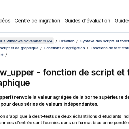
déos
Centre de migration
Guides d'évaluation
Guide
sous Windows November 2024
Création
Syntaxe des scripts et fonc
script et de graphique
Fonctions d'agrégation
Fonctions de test stat
est
tw_upper
- fonction de script et
aphique
per()
renvoie la valeur agrégée de la borne supérieure de 
pour deux séries de valeurs indépendantes.
ion s'applique à des t-tests de deux échantillons d'étudiants in
onnées d'entrée sont fournies dans un format bicolonne pondér