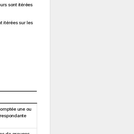
urs sont itérées
t itérées sur les
comptée une ou
orrespondante
ns de groupes.