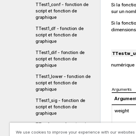
TTest1_conf - fonction de
Si la fonct
script et fonction de
sur un nomb
graphique
Si la foncti
TTest1_df - fonction de
dimensions
script et fonction de
graphique
TTest1_dif - fonction de
TTestw_u
script et fonction de
numérique
graphique
TTest1_lower - fonction de
script et fonction de
graphique
Arguments
Argumen
TTest1_sig - fonction de
script et fonction de
weight
graphique
TTest1_sterr - fonction de
script et fonction de
We use cookies to improve your experience with our websites
grp