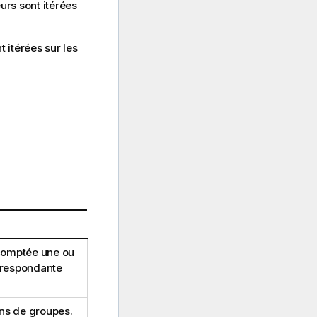
urs sont itérées
t itérées sur les
comptée une ou
orrespondante
ns de groupes.