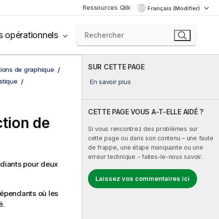
Ressources Qlik
Français (Modifier)
s opérationnels
SUR CETTE PAGE
tions de graphique
istique
En savoir plus
CETTE PAGE VOUS A-T-ELLE AIDÉ ?
ction de
Si vous rencontrez des problèmes sur
cette page ou dans son contenu – une faute
de frappe, une étape manquante ou une
erreur technique – faites-le-nous savoir.
tudiants pour deux
Laissez vos commentaires ici
dépendants où les
é.