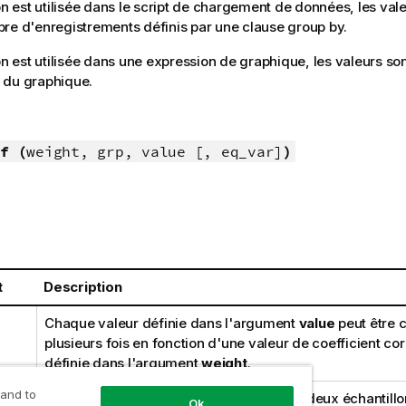
ion est utilisée dans le script de chargement de données, les vale
re d'enregistrements définis par une clause group by.
on est utilisée dans une expression de graphique, les valeurs son
 du graphique.
f (
weight, grp, value [, eq_var]
)
t
Description
Chaque valeur définie dans l'argument
value
peut être 
plusieurs fois en fonction d'une valeur de coefficient c
définie dans l'argument
weight
.
 and to
Champ contenant le nom de chacun des deux échantillo
Ok