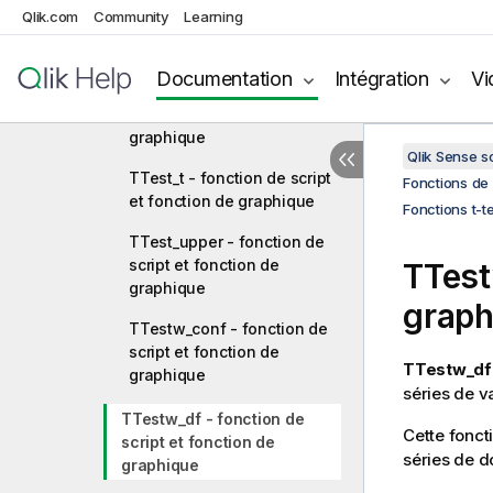
TTest_sig - fonction de
Qlik.com
Community
Learning
script et fonction de
graphique
Documentation
Intégration
Vi
TTest_sterr - fonction de
script et fonction de
graphique
Qlik Sense 
TTest_t - fonction de script
Fonctions de 
et fonction de graphique
Fonctions t-t
TTest_upper - fonction de
script et fonction de
TTes
graphique
graph
TTestw_conf - fonction de
script et fonction de
TTestw_df
graphique
séries de v
TTestw_df - fonction de
Cette fonct
script et fonction de
séries de d
graphique