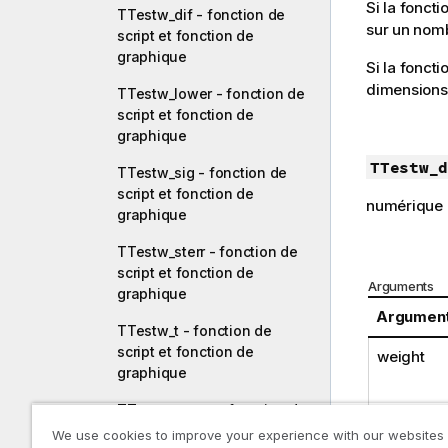
Si la fonct
TTestw_dif - fonction de
sur un nomb
script et fonction de
graphique
Si la foncti
dimensions
TTestw_lower - fonction de
script et fonction de
graphique
TTestw_d
TTestw_sig - fonction de
script et fonction de
numérique
graphique
TTestw_sterr - fonction de
script et fonction de
Arguments
graphique
Argumen
TTestw_t - fonction de
script et fonction de
weight
graphique
TTestw_upper - fonction de
script et fonction de
We use cookies to improve your experience with our websites
grp