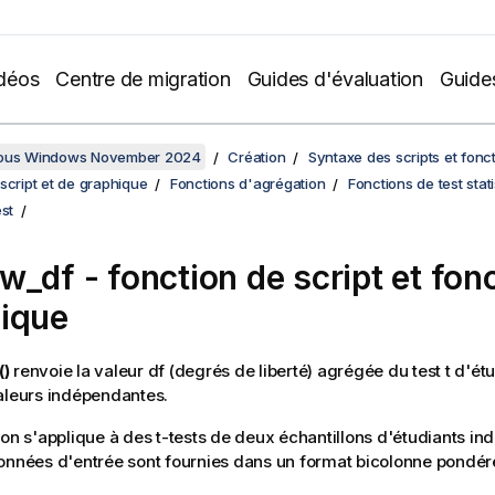
déos
Centre de migration
Guides d'évaluation
Guide
sous Windows November 2024
Création
Syntaxe des scripts et fonc
script et de graphique
Fonctions d'agrégation
Fonctions de test stat
est
tw_df
- fonction de script et fon
ique
()
renvoie la valeur df (degrés de liberté) agrégée du test t d'é
aleurs indépendantes.
ion s'applique à des t-tests de deux échantillons d'étudiants in
onnées d'entrée sont fournies dans un format bicolonne pondér