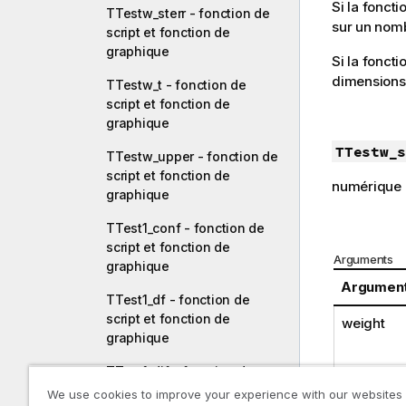
Si la fonct
TTestw_sterr - fonction de
sur un nomb
script et fonction de
graphique
Si la foncti
dimensions
TTestw_t - fonction de
script et fonction de
graphique
TTestw_s
TTestw_upper - fonction de
script et fonction de
numérique
graphique
TTest1_conf - fonction de
script et fonction de
Arguments
graphique
Argumen
TTest1_df - fonction de
script et fonction de
weight
graphique
TTest1_dif - fonction de
script et fonction de
We use cookies to improve your experience with our websites
grp