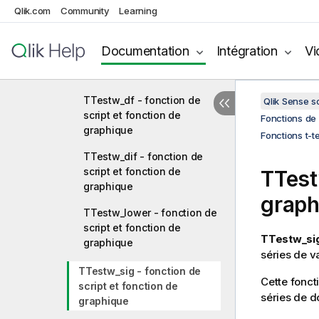
script et fonction de
Qlik.com
Community
Learning
graphique
TTestw_conf - fonction de
Documentation
Intégration
Vi
script et fonction de
graphique
TTestw_df - fonction de
Qlik Sense 
script et fonction de
Fonctions de 
graphique
Fonctions t-t
TTestw_dif - fonction de
script et fonction de
TTest
graphique
graph
TTestw_lower - fonction de
script et fonction de
TTestw_sig
graphique
séries de v
TTestw_sig - fonction de
Cette fonct
script et fonction de
séries de d
graphique