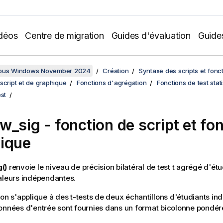
déos
Centre de migration
Guides d'évaluation
Guide
sous Windows November 2024
Création
Syntaxe des scripts et fonc
script et de graphique
Fonctions d'agrégation
Fonctions de test stat
est
w_sig
- fonction de script et fo
ique
()
renvoie le niveau de précision bilatéral de test t agrégé d'ét
aleurs indépendantes.
ion s'applique à des t-tests de deux échantillons d'étudiants in
onnées d'entrée sont fournies dans un format bicolonne pondér