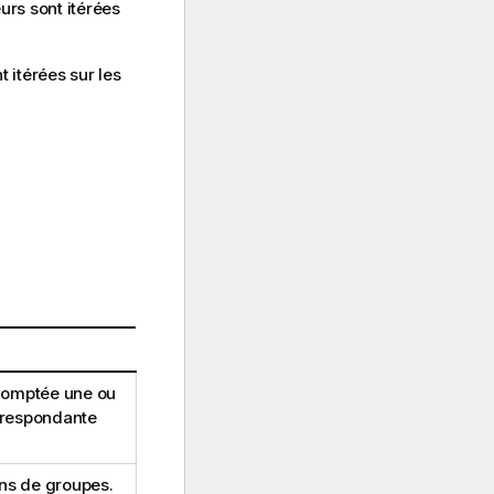
urs sont itérées
t itérées sur les
comptée une ou
orrespondante
ns de groupes.