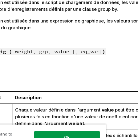
ion est utilisée dans le script de chargement de données, les vale
re d'enregistrements définis par une clause group by.
on est utilisée dans une expression de graphique, les valeurs son
 du graphique.
ig (
weight, grp, value [, eq_var]
)
t
Description
Chaque valeur définie dans l'argument
value
peut être 
plusieurs fois en fonction d'une valeur de coefficient c
définie dans l'argument
weight
.
 and to
Champ contenant le nom de chacun des deux échantillo
Ok