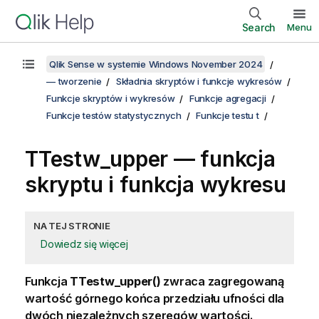
Search
Menu
Qlik Sense w systemie Windows November 2024
— tworzenie
Składnia skryptów i funkcje wykresów
Funkcje skryptów i wykresów
Funkcje agregacji
Funkcje testów statystycznych
Funkcje testu t
TTestw_upper
— funkcja
skryptu i funkcja wykresu
NA TEJ STRONIE
Dowiedz się więcej
Funkcja
TTestw_upper()
zwraca zagregowaną
wartość górnego końca przedziału ufności dla
dwóch niezależnych szeregów wartości.