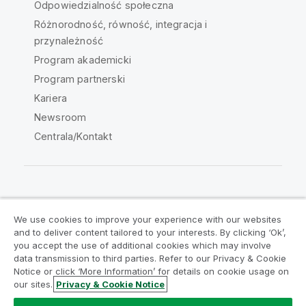
Odpowiedzialność społeczna
Różnorodność, równość, integracja i
przynależność
Program akademicki
Program partnerski
Kariera
Newsroom
Centrala/Kontakt
Społeczność Qlik
We use cookies to improve your experience with our websites
and to deliver content tailored to your interests. By clicking ‘Ok’,
Umowy prawne
Warunki produktu
you accept the use of additional cookies which may involve
data transmission to third parties. Refer to our Privacy & Cookie
Legal Policies
Legal Policies
Notice or click ‘More Information’ for details on cookie usage on
Warunki korzystania
Znaki towarowe
our sites.
Privacy & Cookie Notice
Do Not Share My Info