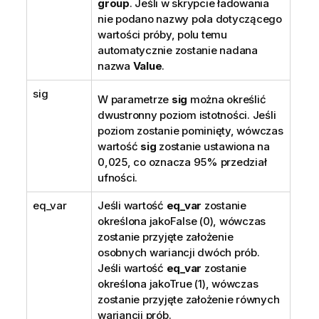
group
. Jeśli w skrypcie ładowania
nie podano nazwy pola dotyczącego
wartości próby, polu temu
automatycznie zostanie nadana
nazwa
Value
.
sig
W parametrze
sig
można określić
dwustronny poziom istotności. Jeśli
poziom zostanie pominięty, wówczas
wartość
sig
zostanie ustawiona na
0,025, co oznacza 95% przedział
ufności.
eq_var
Jeśli wartość
eq_var
zostanie
określona jako
False
(0), wówczas
zostanie przyjęte założenie
osobnych wariancji dwóch prób.
Jeśli wartość
eq_var
zostanie
określona jako
True
(1), wówczas
zostanie przyjęte założenie równych
wariancji prób.