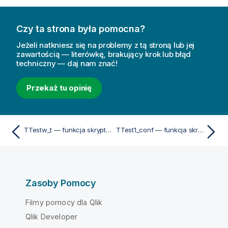
Czy ta strona była pomocna?
Jeżeli natkniesz się na problemy z tą stroną lub jej
zawartością — literówkę, brakujący krok lub błąd
techniczny — daj nam znać!
Przekaż tu opinię
TTestw_t — funkcja skryptu i funkcja wykresu
TTest1_conf — funkcja skryptu i funkcja wykresu
Zasoby Pomocy
Filmy pomocy dla Qlik
Qlik Developer