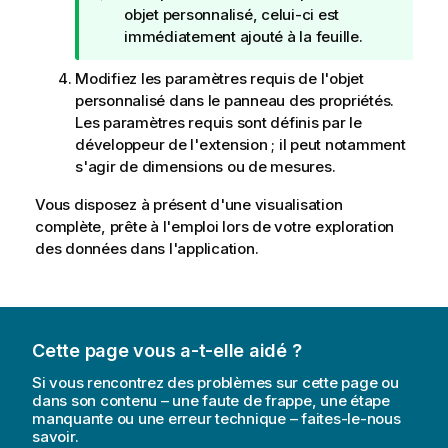
o
objet personnalisé, celui-ci est
t
immédiatement ajouté à la feuille.
e
Modifiez les paramètres requis de l'objet
C
personnalisé dans le panneau des propriétés.
o
Les paramètres requis sont définis par le
n
développeur de l'extension ; il peut notamment
s
s'agir de dimensions ou de mesures.
e
i
Vous disposez à présent d'une visualisation
l
complète, prête à l'emploi lors de votre exploration
des données dans l'application.
Cette page vous a-t-elle aidé ?
Si vous rencontrez des problèmes sur cette page ou
dans son contenu – une faute de frappe, une étape
manquante ou une erreur technique – faites-le-nous
savoir.