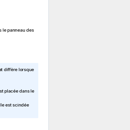
ns le panneau des
at diffère lorsque
est placée dans le
lle est scindée