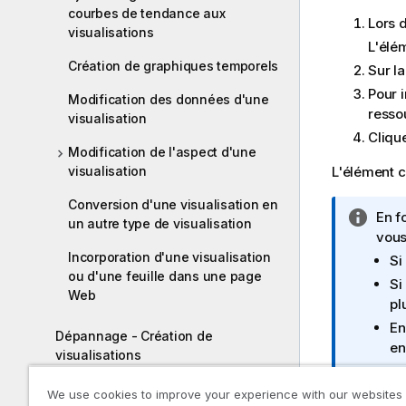
courbes de tendance aux
Lors d
visualisations
L'élé
Création de graphiques temporels
Sur la
Pour i
Modification des données d'une
resso
visualisation
Cliqu
Modification de l'aspect d'une
visualisation
L'élément co
Conversion d'une visualisation en
N
En f
un autre type de visualisation
o
vous 
t
Incorporation d'une visualisation
Si
ou d'une feuille dans une page
e
Si
Web
I
pl
n
En
Dépannage - Création de
f
en
visualisations
o
r
We use cookies to improve your experience with our websites
Syntaxe des scripts et fonctions de
m