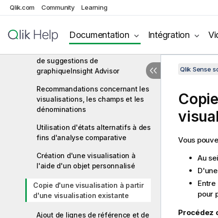
des visualisations
Qlik.com
Community
Learning
Création de visualisations avec
Insight Advisor
Documentation
Intégration
Vi
Création de visualisations à l'aide
de suggestions de
Qlik Sense 
graphiqueInsight Advisor
Recommandations concernant les
Copie
visualisations, les champs et les
dénominations
visua
Utilisation d'états alternatifs à des
fins d'analyse comparative
Vous pouvez
Création d'une visualisation à
Au se
l'aide d'un objet personnalisé
D'une 
Entre 
Copie d'une visualisation à partir
pour p
d'une visualisation existante
Procédez c
Ajout de lignes de référence et de