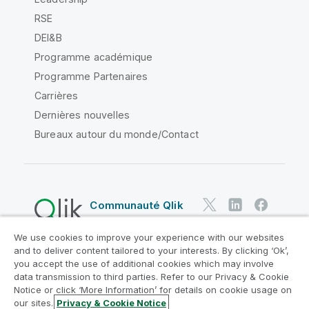
RSE
DEI&B
Programme académique
Programme Partenaires
Carrières
Dernières nouvelles
Bureaux autour du monde/Contact
Communauté Qlik
We use cookies to improve your experience with our websites
Contrats juridiques
and to deliver content tailored to your interests. By clicking ‘Ok’,
Conditions d'utilisation des produits
you accept the use of additional cookies which may involve
data transmission to third parties. Refer to our Privacy & Cookie
Legal Policies
Conditions légales
Notice or click ‘More Information’ for details on cookie usage on
Conditions d'utilisation
Marques
our sites.
Privacy & Cookie Notice