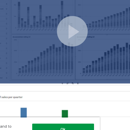
 and to
Ok