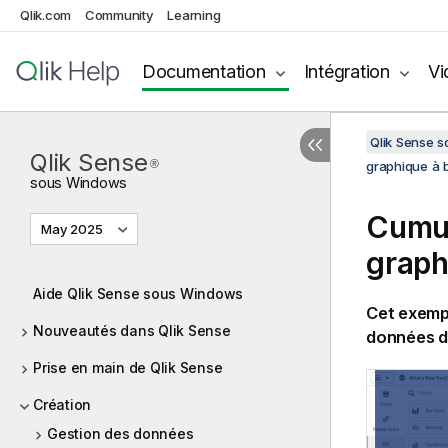
Qlik.com
Community
Learning
Documentation
Intégration
Vi
Qlik Sense 
Qlik Sense
®
graphique à 
sous
Windows
Cumul
May 2025
graph
Aide Qlik Sense sous Windows
Cet exempl
Nouveautés dans Qlik Sense
données d
Prise en main de Qlik Sense
Création
Gestion des données