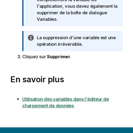
n
l'application, vous devez également la
f
supprimer de la boîte de dialogue
o
Variables.
r
m
N
La suppression d'une variable est une
a
o
opération irréversible.
t
t
i
Cliquez sur
Supprimer
.
e
o
I
n
n
s
f
En savoir plus
o
r
m
Utilisation des variables dans l'éditeur de
a
chargement de données
t
i
o
n