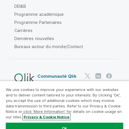
DEI&B
Programme académique
Programme Partenaires
Carrières
Dernières nouvelles
Bureaux autour du monde/Contact
Communauté Qlik
We use cookies to improve your experience with our websites
Contrats juridiques
and to deliver content tailored to your interests. By clicking ‘Ok’,
Conditions d'utilisation des produits
you accept the use of additional cookies which may involve
data transmission to third parties. Refer to our Privacy & Cookie
Legal Policies
Conditions légales
Notice or click ‘More Information’ for details on cookie usage on
Conditions d'utilisation
Marques
our sites.
Privacy & Cookie Notice
Do Not Share My Info
Ok