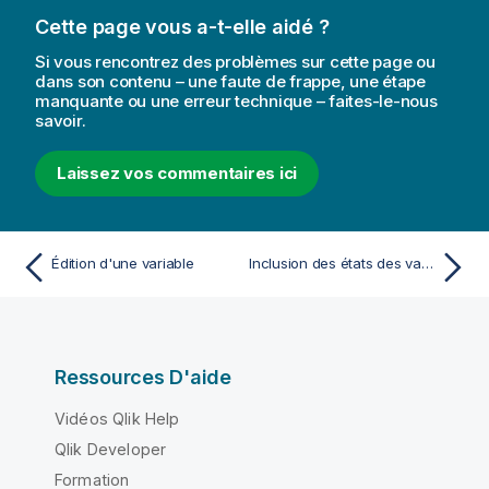
s
Cette page vous a-t-elle aidé ?
Si vous rencontrez des problèmes sur cette page ou
dans son contenu – une faute de frappe, une étape
manquante ou une erreur technique – faites-le-nous
savoir.
Laissez vos commentaires ici
Édition d'une variable
Inclusion des états des variables dans les favoris et les rapports
Ressources D'aide
Vidéos Qlik Help
Qlik Developer
Formation