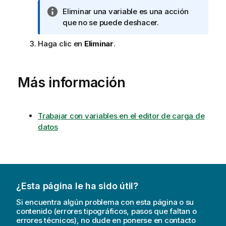
o
N
Eliminar una variable es una acción
r
o
que no se puede deshacer.
m
t
a
Haga clic en
Eliminar
.
a
t
i
i
n
v
f
Más información
a
o
r
m
Trabajar con variables en el editor de carga de
a
datos
t
i
v
a
¿Esta página le ha sido útil?
Si encuentra algún problema con esta página o su
contenido (errores tipográficos, pasos que faltan o
errores técnicos), no dude en ponerse en contacto