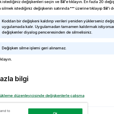
 istediğiniz değişkenleri seçin ve
Sil
'e tıklayın. En fazla 20 deği
 silmek istediğiniz değişkenin satırında
üzerine tıklayıp
Sil
'i d
B
Koddan bir değişkeni kaldırıp verileri yeniden yüklerseniz değ
i
uygulamada kalır. Uygulamadan tamamen kaldırmak istiyorsan
l
değişkenler diyalog penceresinden de silmelisiniz.
g
i
B
Değişken silme işlemi geri alınamaz.
n
i
o
ıklayın.
l
t
g
u
i
n
azla bilgi
o
t
u
yükleme düzenleyicisinde değişkenlerle çalışma
 and to
Ok
onu