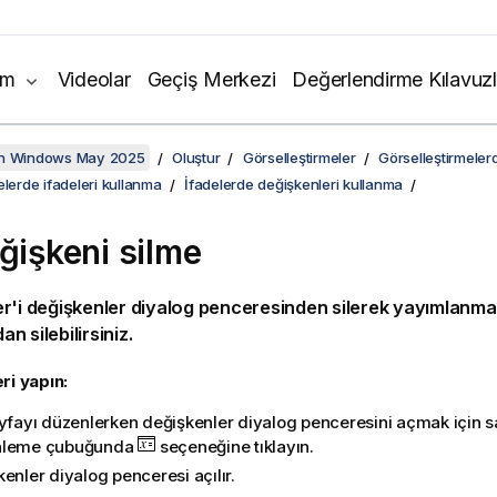
ım
Videolar
Geçiş Merkezi
Değerlendirme Kılavuzl
on Windows May 2025
Oluştur
Görselleştirmeler
Görselleştirmelerde
elerde ifadeleri kullanma
İfadelerde değişkenleri kullanma
eğişkeni silme
r'i değişkenler diyalog penceresinden silerek
yayımlanmam
 silebilirsiniz.
ri yapın:
ayfayı düzenlerken değişkenler diyalog penceresini açmak için 
nleme çubuğunda
seçeneğine tıklayın.
enler diyalog penceresi açılır.