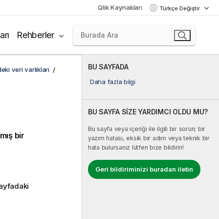
Qlik Kaynakları
Türkçe Değiştir
arı
Rehberler
BU SAYFADA
ki veri varlıkları
Daha fazla bilgi
BU SAYFA SİZE YARDIMCI OLDU MU?
Bu sayfa veya içeriği ile ilgili bir sorun; bir
ış bir
yazım hatası, eksik bir adım veya teknik bir
hata bulursanız lütfen bize bildirin!
Geri bildiriminizi buradan iletin
sayfadaki