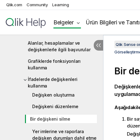
kullanma
Qlik.com
Community
Learning
Görselleştirmelerde ifadeleri
Belgeler
Ürün Bilgileri ve Tanıt
kullanma
İfade düzenleyicisiyle çalışma
Alanlar, hesaplamalar ve
Qlik Sense 
değişkenlerle ilgili başvurular
Görselleştirm
Grafiklerde fonksiyonları
kullanma
Bir d
İfadelerde değişkenleri
kullanma
Değişkenle
uygulamadan
Değişken oluşturma
Değişkeni düzenleme
Aşağıdakile
Bir s
Bir değişkeni silme
düze
Yer imlerine ve raporlara
Değişk
değişken durumları dahil etme