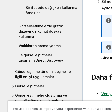
Silmek
Bir ifadede değişken kullanma
Ayrıca
örnekleri
Görselleştirmelerde grafik
düzeyinde komut dosyası
kullanma
Varlıklarda arama yapma
ile görselleştirmeler
Sil
'e t
tasarlamaDirect Discovery
Görselleştirme türlerini seçme ile
Daha f
ilgili en iyi uygulamalar
Görselleştirmeler
Veri 
Görselleştirmeler oluşturma ve
görselleştirmeleri düzenleme
We use cookies to improve your experience with our websites
Sorun giderme - Görselleştirmeler
Önceki k