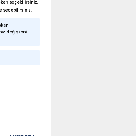
şken seçebilirsiniz.
e seçebilirsiniz.
işken
ız değişkeni
Sonraki konu