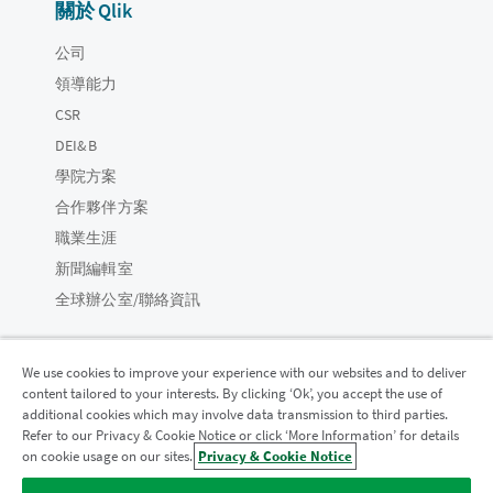
關於 Qlik
公司
領導能力
CSR
DEI&B
學院方案
合作夥伴方案
職業生涯
新聞編輯室
全球辦公室/聯絡資訊
We use cookies to improve your experience with our websites and to deliver
content tailored to your interests. By clicking ‘Ok’, you accept the use of
Qlik 社群
additional cookies which may involve data transmission to third parties.
Refer to our Privacy & Cookie Notice or click ‘More Information’ for details
on cookie usage on our sites.
Privacy & Cookie Notice
法律合約
產品條款
Legal Policies
法律條規