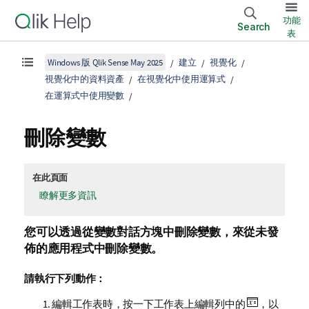
功能
Search
表
Windows 版 Qlik Sense May 2025
建立
視覺化
視覺化中的資料資產
在視覺化中使用運算式
在運算式中使用變數
刪除變數
在此頁面
瞭解更多資訊
您可以透過從變數對話方塊中刪除變數
，來從未發
佈的應用程式中刪除變數。
請執行下列動作：
編輯工作表時，按一下工作表上編輯列中的
，以