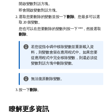
開啟變數對話方塊。
即會開啟變數對話方塊。
選取您要刪除的變數並按一下
刪除
。您最多可以選
取 20 個變數。
您也可以在您要刪除的變數列按一下
，然後選取
刪除
。
資
若您從指令碼中移除變數並重新載入資
訊
料，則變數會留在應用程式中。如果您要
備
從應用程式中完全移除變數，則還必須從
註
變數對話方塊中刪除變數。
資
無法復原刪除變數。
訊
按一下
刪除
備
。
註
瞭解更多資訊