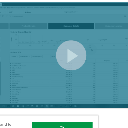
 and to
Ok