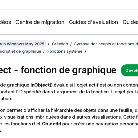
déos
Centre de migration
Guides d'évaluation
Guide
sous Windows May 2025
Création
Syntaxe des scripts et fonctions 
script et de graphique
Fonctions système
ect - fonction de graphique
Dével
n de graphique
InObject()
évalue si l'objet actif est ou non conten
portant l'ID spécifié dans l'argument de la fonction. L'objet peut 
ation.
on permet d'afficher la hiérarchie des objets dans une feuille, de
ux visualisations imbriquées dans d'autres visualisations. Cette 
ec les fonctions
if
et
ObjectId
pour créer une navigation personn
.