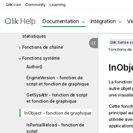
Qlik.com
Community
Learning
Fonctions de plage
Fonctions relationnelles
Documentation
Intégration
Vi
Fonctions de distribution
statistiques
Qlik Sense 
Fonctions de chaîne
Fonctions de 
Fonctions système
InObj
Author()
EngineVersion - fonction de
La fonctio
script et fonction de graphique
autre objet 
une visualis
GetSysAttr - fonction de script
et fonction de graphique
Cette foncti
principal a
InObject - fonction de graphique
utilisée av
IsPartialReload - fonction de
applications
script