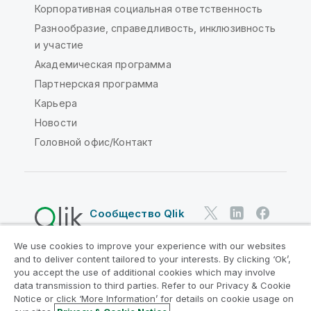
Корпоративная социальная ответственность
Разнообразие, справедливость, инклюзивность
и участие
Академическая программа
Партнерская программа
Карьера
Новости
Головной офис/Контакт
Сообщество Qlik
We use cookies to improve your experience with our websites
Юридические соглашения
and to deliver content tailored to your interests. By clicking ‘Ok’,
Условия использования продуктов
you accept the use of additional cookies which may involve
data transmission to third parties. Refer to our Privacy & Cookie
Legal Policies
Юридические положения
Notice or click ‘More Information’ for details on cookie usage on
Условия использования
Товарные знаки