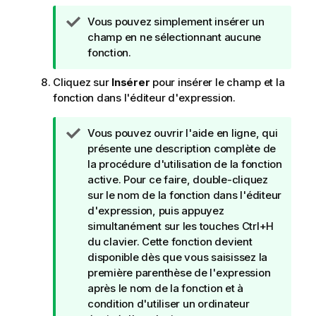
N
Vous pouvez simplement insérer un
o
champ en ne sélectionnant aucune
t
fonction.
e
Cliquez sur
Insérer
pour insérer le champ et la
C
fonction dans l'éditeur d'expression.
o
n
s
N
Vous pouvez ouvrir l'aide en ligne, qui
e
o
présente une description complète de
i
t
la procédure d'utilisation de la fonction
l
e
active. Pour ce faire, double-cliquez
C
sur le nom de la fonction dans l'éditeur
o
d'expression, puis appuyez
n
simultanément sur les touches Ctrl+H
s
du clavier. Cette fonction devient
e
disponible dès que vous saisissez la
i
première parenthèse de l'expression
l
après le nom de la fonction et à
condition d'utiliser un ordinateur