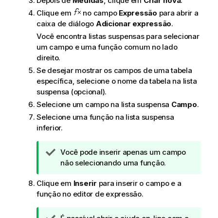
Depois de
Medidas
, clique em
Criar nova
.
Clique em
no campo
Expressão
para abrir a
caixa de diálogo
Adicionar expressão
.
Você encontra listas suspensas para selecionar
um campo e uma função comum no lado
direito.
Se desejar mostrar os campos de uma tabela
específica, selecione o nome da tabela na lista
suspensa (opcional).
Selecione um campo na lista suspensa
Campo
.
Selecione uma função na lista suspensa
inferior.
N
Você pode inserir apenas um campo
o
não selecionando uma função.
t
Clique em
Inserir
para inserir o campo e a
a
função no editor de expressão.
d
e
d