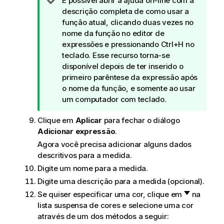
N
É possível abrir a ajuda on-line com a
i
o
descrição completa de como usar a
c
t
função atual, clicando duas vezes no
a
a
nome da função no editor de
d
expressões e pressionando Ctrl+H no
e
teclado. Esse recurso torna-se
d
disponível depois de ter inserido o
i
primeiro parêntese da expressão após
c
o nome da função, e somente ao usar
a
um computador com teclado.
Clique em
Aplicar
para fechar o diálogo
Adicionar expressão
.
Agora você precisa adicionar alguns dados
descritivos para a medida.
Digite um nome para a medida.
Digite uma descrição para a medida (opcional).
Se quiser especificar uma cor, clique em
na
lista suspensa de cores e selecione uma cor
através de um dos métodos a seguir: