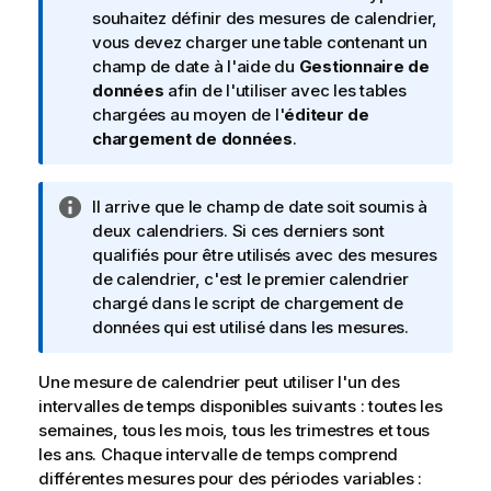
I
souhaitez définir des mesures de calendrier,
n
vous devez charger une table contenant un
f
champ de date à l'aide du
Gestionnaire de
o
données
afin de l'utiliser avec les tables
r
chargées au moyen de l'
éditeur de
m
chargement de données
.
a
t
N
Il arrive que le champ de date soit soumis à
i
o
deux calendriers. Si ces derniers sont
o
t
qualifiés pour être utilisés avec des mesures
n
e
de calendrier, c'est le premier calendrier
s
I
chargé dans le script de chargement de
n
données qui est utilisé dans les mesures.
f
o
Une mesure de calendrier peut utiliser l'un des
r
intervalles de temps disponibles suivants : toutes les
m
semaines, tous les mois, tous les trimestres et tous
a
les ans. Chaque intervalle de temps comprend
t
différentes mesures pour des périodes variables :