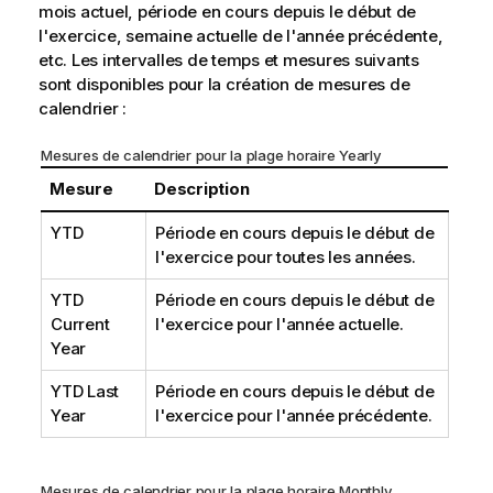
i
mois actuel, période en cours depuis le début de
o
l'exercice, semaine actuelle de l'année précédente,
n
etc. Les intervalles de temps et mesures suivants
s
sont disponibles pour la création de mesures de
calendrier :
Mesures de calendrier pour la plage horaire Yearly
Mesure
Description
YTD
Période en cours depuis le début de
l'exercice pour toutes les années.
YTD
Période en cours depuis le début de
Current
l'exercice pour l'année actuelle.
Year
YTD Last
Période en cours depuis le début de
Year
l'exercice pour l'année précédente.
Mesures de calendrier pour la plage horaire Monthly