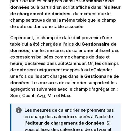
partir de tables chargées dans le
Gestionnaire de
données
ou à partir d'un script affiché dans l'
éditeur
de chargement de données
, du moment que le
champ se trouve dans la même table que le champ
de date ou dans une table associée.
Cependant, le champ de date doit provenir d'une
table qui a été chargée à l'aide du
Gestionnaire de
données
, car les mesures de calendrier utilisent des
expressions balisées comme champs de date et
heure, déclarées dans
autoCalendar
. Or, les champs
de date sont uniquement mappés à
autoCalendar
une fois qu'ils sont chargés dans le
Gestionnaire de
données
. Les mesures de calendrier supportent les
agrégations suivantes avec le champ d'agrégation :
Sum
,
Count
,
Avg
,
Min
et
Max
.
N
Les mesures de calendrier ne prennent pas
o
en charge les calendriers créés à l'aide de
t
l'
éditeur de chargement de données
. Si
e
vous utilisez des calendriers de ce type
et