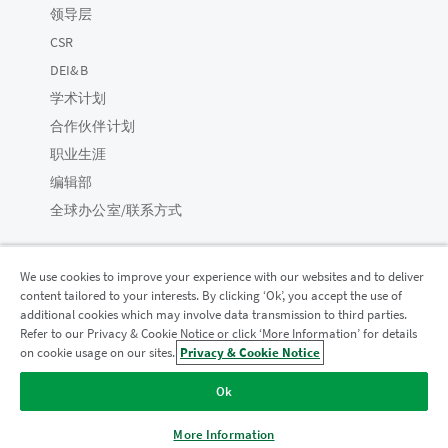
领导层
CSR
DEI&B
学术计划
合作伙伴计划
职业生涯
编辑部
全球办公室/联系方式
We use cookies to improve your experience with our websites and to deliver
content tailored to your interests. By clicking ‘Ok’, you accept the use of
Qlik 社区
additional cookies which may involve data transmission to third parties.
Refer to our Privacy & Cookie Notice or click ‘More Information’ for details
on cookie usage on our sites.
Privacy & Cookie Notice
法律协议
产品条款
Legal Policies
法律条规
Ok
使用条款
商标
Do Not Share My Info
版权所有 © 1993-2026 QlikTech International AB。保留所有权利。
More Information