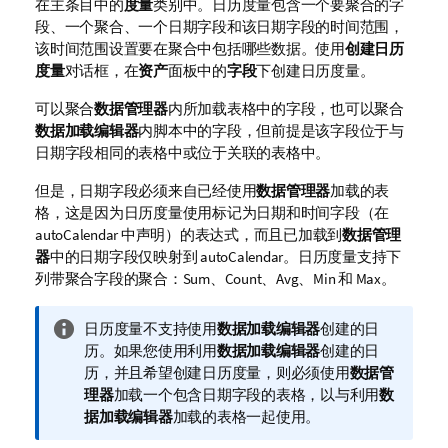
在主条目中的
度量
类别中。日历度量包含一个要聚合的字
段、一个聚合、一个日期字段和该日期字段的时间范围，
该时间范围设置要在聚合中包括哪些数据。使用
创建日历
度量
对话框，在
资产
面板中的
字段
下创建日历度量。
可以聚合
数据管理器
内所加载表格中的字段，也可以聚合
数据加载编辑器
内脚本中的字段，但前提是该字段位于与
日期字段相同的表格中或位于关联的表格中。
但是，日期字段必须来自已经使用
数据管理器
加载的表
格，这是因为日历度量使用标记为日期和时间字段（在
autoCalendar
中声明）的表达式，而且已加载到
数据管理
器
中的日期字段仅映射到
autoCalendar
。日历度量支持下
列带聚合字段的聚合：
Sum
、
Count
、
Avg
、
Min
和
Max
。
信
日历度量不支持使用
数据加载编辑器
创建的日
息
历。如果您使用利用
数据加载编辑器
创建的日
注
历，并且希望创建日历度量，则必须使用
数据管
释
理器
加载一个包含日期字段的表格，以与利用
数
据加载编辑器
加载的表格一起使用。