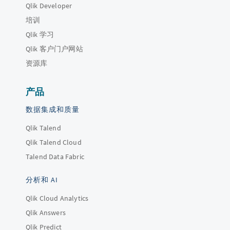
Qlik Developer
培训
Qlik 学习
Qlik 客户门户网站
资源库
产品
数据集成和质量
Qlik Talend
Qlik Talend Cloud
Talend Data Fabric
分析和 AI
Qlik Cloud Analytics
Qlik Answers
Qlik Predict