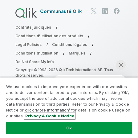
Communauté Qlik
Contrats juridiques
Conditions d'utilisation des produits
Legal Policies
Conditions légales
Conditions d'utilisation
Marques
Do Not Share My Info
Copyright © 1993-2026 QlikTech International AB. Tous
droits réservés.
We use cookies to improve your experience with our websites
and to deliver content tailored to your interests. By clicking ‘Ok’,
Rejoignez le Programme de
you accept the use of additional cookies which may involve
data transmission to third parties. Refer to our Privacy & Cookie
modernisation analytique
Notice or click ‘More Information’ for details on cookie usage on
our sites.
Privacy & Cookie Notice
Modernisez votre système sans compromettre vos
Discuter maintenant
précieuses applications QlikView grâce au Programme
Ok
de modernisation analytique.
Cliquez ici
pour plus