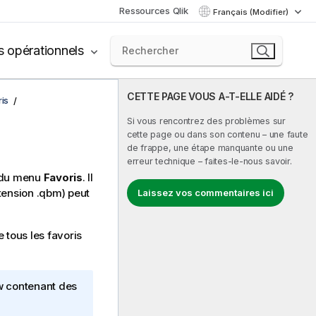
Ressources Qlik
Français (Modifier)
s opérationnels
CETTE PAGE VOUS A-T-ELLE AIDÉ ?
is
Si vous rencontrez des problèmes sur
cette page ou dans son contenu – une faute
de frappe, une étape manquante ou une
erreur technique – faites-le-nous savoir.
du menu
Favoris
. Il
tension .qbm) peut
Laissez vos commentaires ici
e tous les favoris
w
contenant des