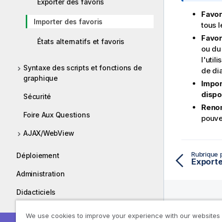
t
Exporter des favoris
e
Favor
Importer des favoris
I
tous l
n
Favor
États alternatifs et favoris
f
ou du
o
l'util
r
Syntaxe des scripts et fonctions de
de di
m
graphique
Impor
a
dispo
Sécurité
t
Reno
i
Foire Aux Questions
pouvez
o
n
AJAX/WebView
s
Rubrique 
Déploiement
Exporte
Administration
Didacticiels
Manuels
Ressou
We use cookies to improve your experience with our websites