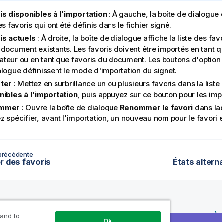
is disponibles à l'importation
: À gauche, la boîte de dialogue d
es favoris qui ont été définis dans le fichier signé.
is actuels
: À droite, la boîte de dialogue affiche la liste des favo
 document existants. Les favoris doivent être importés en tant q
isateur ou en tant que favoris du document. Les boutons d'option 
alogue définissent le mode d'importation du signet.
ter
: Mettez en surbrillance un ou plusieurs favoris dans la liste
nibles à l'importation
, puis appuyez sur ce bouton pour les imp
mmer
: Ouvre la boîte de dialogue
Renommer le favori
dans la
 spécifier, avant l'importation, un nouveau nom pour le favori e
précédente
r des favoris
États alterna
rces
Produits
Pourquoi Qlik ?
À
 and to
Ok