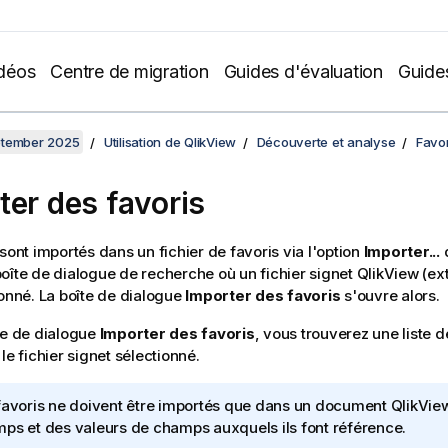
déos
Centre de migration
Guides d'évaluation
Guide
ptember 2025
Utilisation de QlikView
Découverte et analyse
Favor
ter des favoris
 sont importés dans un fichier de favoris via l'option
Importer...
oîte de dialogue de recherche où un fichier signet
QlikView
(ex
ionné. La boîte de dialogue
Importer des favoris
s'ouvre alors.
te de dialogue
Importer des favoris
, vous trouverez une liste d
le fichier signet sélectionné.
favoris ne doivent être importés que dans un document
QlikVie
ps et des valeurs de champs auxquels ils font référence.