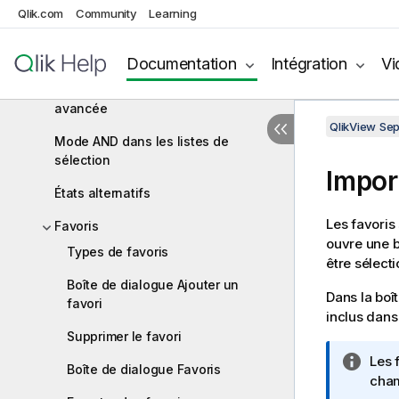
Qlik.com
Community
Learning
Sélection dans les autres objets
Rechercher
Documentation
Intégration
Vi
Boîte de dialogue de recherche
avancée
QlikView Se
Mode AND dans les listes de
sélection
Impor
États alternatifs
Les favoris
Favoris
ouvre une b
Types de favoris
être sélect
Boîte de dialogue Ajouter un
Dans la boî
favori
inclus dans 
Supprimer le favori
N
Les 
Boîte de dialogue Favoris
o
cham