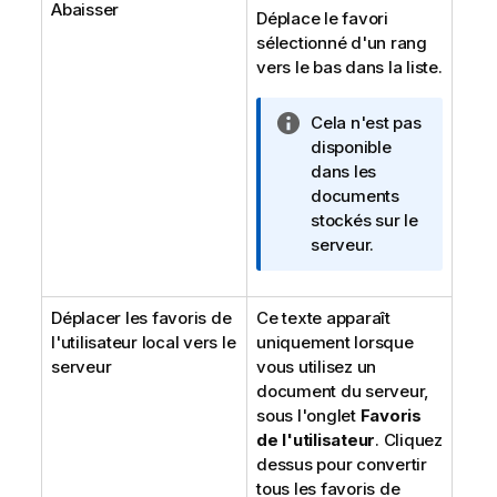
Abaisser
r
Déplace le favori
m
sélectionné d'un rang
a
vers le bas dans la liste.
t
i
N
Cela n'est pas
o
o
disponible
n
t
dans les
s
e
documents
I
stockés sur le
n
serveur.
f
o
Déplacer les favoris de
Ce texte apparaît
r
l'utilisateur local vers le
uniquement lorsque
m
serveur
vous utilisez un
a
document du serveur,
t
sous l'onglet
i
Favoris
de l'utilisateur
o
. Cliquez
dessus pour convertir
n
tous les favoris de
s