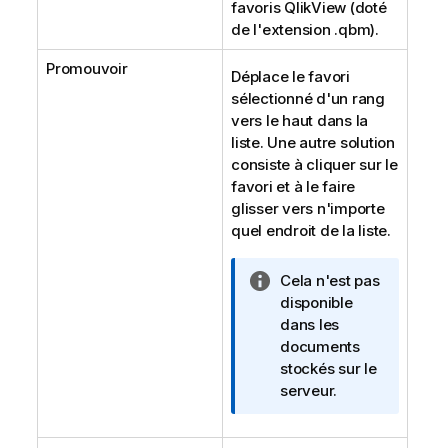
favoris QlikView (doté
de l'extension .qbm).
Promouvoir
Déplace le favori
sélectionné d'un rang
vers le haut dans la
liste. Une autre solution
consiste à cliquer sur le
favori et à le faire
glisser vers n'importe
quel endroit de la liste.
N
Cela n'est pas
o
disponible
t
dans les
e
documents
I
stockés sur le
n
serveur.
f
o