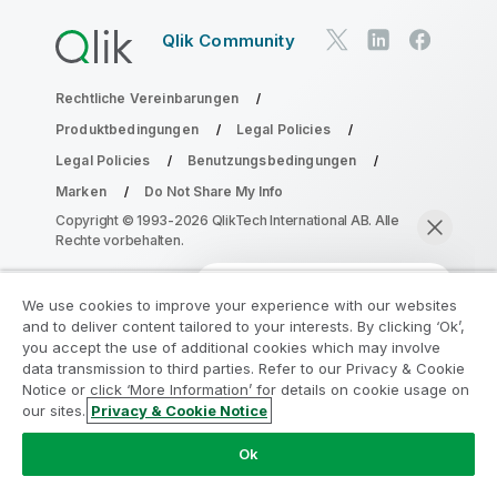
Qlik Community
Rechtliche Vereinbarungen
Produktbedingungen
Legal Policies
Legal Policies
Benutzungsbedingungen
Marken
Do Not Share My Info
Copyright © 1993-2026 QlikTech International AB. Alle
Rechte vorbehalten.
We use cookies to improve your experience with our websites
Nehmen Sie am Analyse-
and to deliver content tailored to your interests. By clicking ‘Ok’,
Modernisierungsprogramm teil
you accept the use of additional cookies which may involve
data transmission to third parties. Refer to our Privacy & Cookie
Notice or click ‘More Information’ for details on cookie usage on
Modernisieren Sie mit dem Analyse-
our sites.
Privacy & Cookie Notice
Modernisierungsprogramm, ohne Ihre wertvollen
Jetzt chatten
QlikView-Apps zu gefährden.
Klicken Sie hier
für weitere
Ok
Informationen oder kontaktieren Sie uns:
ampquestions@qlik.com