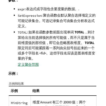
参数：
:表达式或字段包含要度量的数据。.
expr
: 聚合函数会默认聚合选择项定义的
SetExpression
可能记录集合。可选记录集合可由集合分析表达式
定义。
: 如果在函数参数前面出现单词
TOTAL
，则计
TOTAL
算给出当前选择项的所有可能值，而不只是属于当
前维度值的那些值，即它会忽略图表维度。
TOTAL
限定符后可能紧跟着一系列由尖括号括起来的一个
或多个字段名
<fld>
。这些字段名应该是图表维度变
量的子集。
定义聚合范围
示例：
示例和结果
示例
结果
维度
Amount
有三个 20000 值：两个
MinString