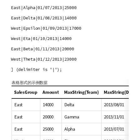
East|Alpha|01/07/2013|25000
East|Delta|01/08/2013|14000
West|Epsilon|01/09/2013|17000
West|Eta|01/10/2013|14000
East|Beta|01/11/2013|20000
West|Theta|01/12/2013|23000
] (delimiter is '|');
表格形式的示例数据
SalesGroup
Amount
MaxString(Team)
MaxString(Date)
East
14000
Delta
2013/08/01
East
20000
Gamma
2013/11/01
East
25000
Alpha
2013/07/01