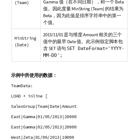
Gamma
值（在不同日期），和一个
Beta
(Team)
值。因此度量
MinString (Team)
的结果为
Beta
，因为此值是排序字符串中的第一
个值。
2013/11/01 是与维度
Amount
相关的三个
MinString
值中的最早
Date
值。此示例假定脚本包
(Date)
含
SET
语句
SET DateFormat='YYYY-
MM-DD';
示例中所使用的数据：
TeamData:
LOAD * inline [
SalesGroup|Team|Date|Amount
East|Gamma|01/05/2013|20000
East|Gamma|02/05/2013|20000
West|Zeta|01/06/2013|19000