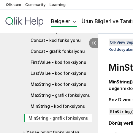
Qlik.com
Community
Learning
İstatistiksel toplama işlevleri
İstatistiksel test fonksiyonları
Belgeler
Ürün Bilgileri ve Tanıt
Dize toplama işlevleri
Concat - kod fonksiyonu
QlikView Se
Kod dosyaları
Concat - grafik fonksiyonu
FirstValue - kod fonksiyonu
MinSt
LastValue - kod fonksiyonu
MinString()
MaxString - kod fonksiyonu
değerini dö
MaxString - grafik fonksiyonu
Söz Dizimi
MinString - kod fonksiyonu
MinString(
MinString - grafik fonksiyonu
Dönüş veril
Yapay boyut fonksiyonları