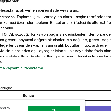
eğişkenler:
 Hesaplanacak verileri içeren ifade veya alan..
: Toplama işlevi, varsayılan olarak, seçim tarafından ta
pression
ar kümesi üzerinden toplanır. Bir set analizi ifadesi ile alternatif 
anabilir.
:
TOTAL
sözcüğü fonksiyon bağımsız değişkenlerinden önce ge
ca geçerli boyutsal değere ait olanlar için değil de, geçerli seç
değerler üzerinden yapılır; yani grafik boyutlarını göz ardı eder.
yicisinin ardından açılı ayraçlar içindeki bir veya daha fazla al
ste gelebilir
<fld>
. Bu alan adları grafik boyut değişkenlerinin bir 
dır.
ma kapsamını tanımlama
sonuçlar
Sonuç
Amount
boyutu için üç 20000 değeri bulunmaktadır
 and to
(Team)
Ok