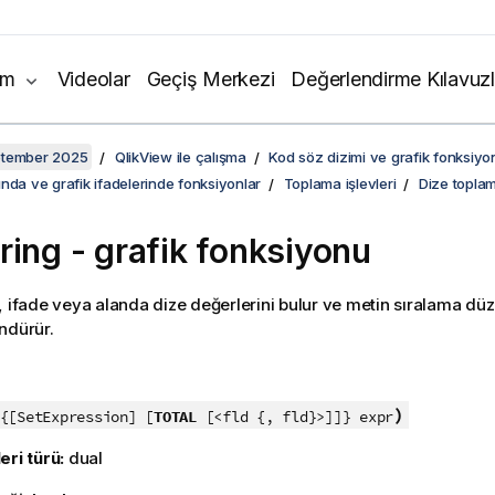
ım
Videolar
Geçiş Merkezi
Değerlendirme Kılavuzl
ptember 2025
QlikView ile çalışma
Kod söz dizimi ve grafik fonksiyon
nda ve grafik ifadelerinde fonksiyonlar
Toplama işlevleri
Dize toplam
ring
- grafik fonksiyonu
, ifade veya alanda dize değerlerini bulur ve metin sıralama düz
ndürür.
:
)
{[SetExpression] [
TOTAL
[<fld {, fld}>]]} expr
eri türü:
dual