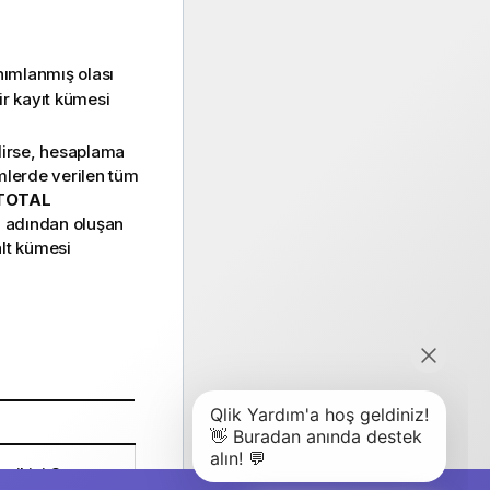
nımlanmış olası
bir kayıt kümesi
lirse, hesaplama
imlerde verilen tüm
TOTAL
an adından oluşan
alt kümesi
: ikisi
Gamma