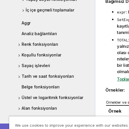
Bağımsız D
İç içe geçmeli toplamalar
:
expr
SetEx
Aggr
kayıtl
tanıml
Analiz bağlantıları
TOTAL
Renk fonksiyonları
yalnız
olası 
Koşullu fonksiyonlar
nitele
bir li
Sayaç işlevleri
olmalı
Tarih ve saat fonksiyonları
Topla
Belge fonksiyonları
Örnekler:
Üstel ve logaritmik fonksiyonlar
Örnekler ve 
Alan fonksiyonları
Örnek
Dosya fonksiyonları
We use cookies to improve your experience with our websites
MinString