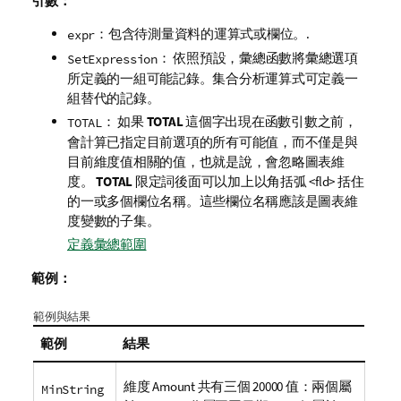
引數：
：包含待測量資料的運算式或欄位。.
expr
： 依照預設，彙總函數將彙總選項
SetExpression
所定義的一組可能記錄。集合分析運算式可定義一
組替代的記錄。
： 如果
TOTAL
這個字出現在函數引數之前，
TOTAL
會計算已指定目前選項的所有可能值，而不僅是與
目前維度值相關的值，也就是說，會忽略圖表維
度。
TOTAL
限定詞後面可以加上以角括弧
<fld>
括住
的一或多個欄位名稱。這些欄位名稱應該是圖表維
度變數的子集。
定義彙總範圍
範例：
範例與結果
範例
結果
維度
Amount
共有三個 20000 值：兩個屬
MinString