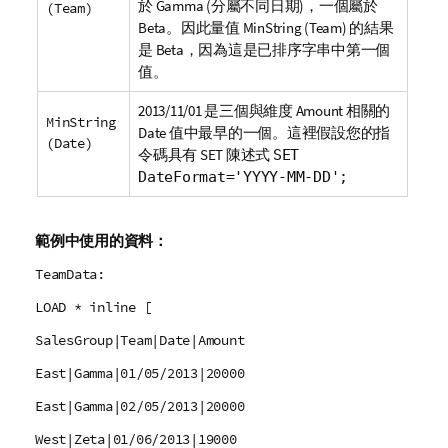
於
Gamma
(分屬不同日期)，一個屬於
(Team)
Beta
。因此量值
MinString (Team)
的結果
是
Beta
，因為這是已排序字串中第一個
值。
2013/11/01 是三個與維度
Amount
相關的
MinString
Date
值中最早的一個。這裡假設您的指
(Date)
令碼具有
SET
陳述式
SET
DateFormat='YYYY-MM-DD';
範例中使用的資料：
TeamData:
LOAD * inline [
SalesGroup|Team|Date|Amount
East|Gamma|01/05/2013|20000
East|Gamma|02/05/2013|20000
West|Zeta|01/06/2013|19000