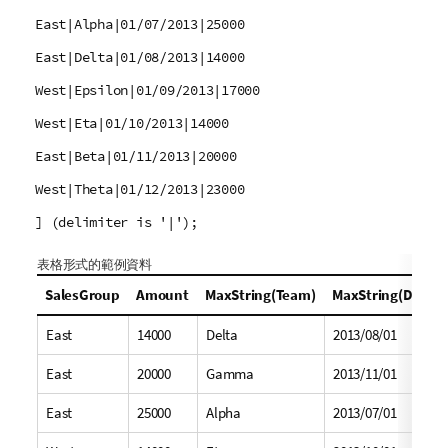
East|Alpha|01/07/2013|25000
East|Delta|01/08/2013|14000
West|Epsilon|01/09/2013|17000
West|Eta|01/10/2013|14000
East|Beta|01/11/2013|20000
West|Theta|01/12/2013|23000
] (delimiter is '|');
表格形式的範例資料
SalesGroup
Amount
MaxString(Team)
MaxString(Date)
East
14000
Delta
2013/08/01
East
20000
Gamma
2013/11/01
East
25000
Alpha
2013/07/01