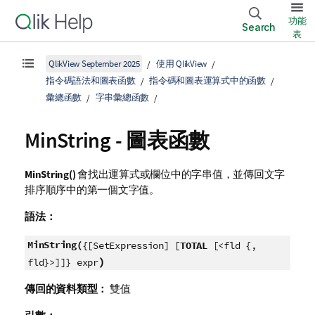
功能
Search
表
QlikView September 2025
使用 QlikView
指令碼語法和圖表函數
指令碼和圖表運算式中的函數
彙總函數
字串彙總函數
MinString
- 圖表函數
MinString()
會找出運算式或欄位中的字串值，並傳回文字
排序順序中的第一個文字值。
語法：
MinString(
{[SetExpression] [
TOTAL
[<fld {,
)
fld}>]]} expr
傳回的資料類型：
雙值