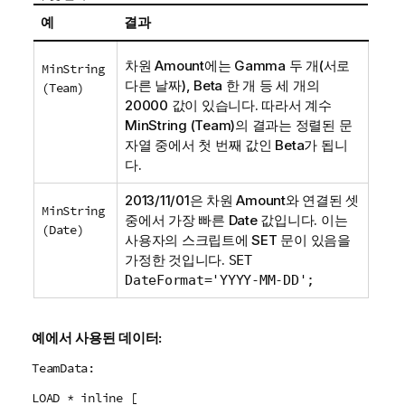
예
결과
차원
Amount
에는
Gamma
두 개(서로
MinString
다른 날짜),
Beta
한 개 등 세 개의
(Team)
20000 값이 있습니다. 따라서 계수
MinString (Team)
의 결과는 정렬된 문
자열 중에서 첫 번째 값인
Beta
가 됩니
다.
2013/11/01은 차원
Amount
와 연결된 셋
MinString
중에서 가장 빠른
Date
값입니다. 이는
(Date)
사용자의 스크립트에
SET
문이 있음을
가정한 것입니다.
SET
DateFormat='YYYY-MM-DD';
예에서 사용된 데이터:
TeamData:
LOAD * inline [