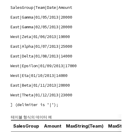
SalesGroup|Team|Date|Amount
East|Gamma|01/05/2013|20000
East|Gamma|02/05/2013|20000
West|Zeta|01/06/2013|19000
East|Alpha|01/07/2013|25000
East|Delta|01/08/2013|14000
West|Epsilon|01/09/2013|17000
West|Eta|01/10/2013|14000
East|Beta|01/11/2013|20000
West|Theta|01/12/2013|23000
] (delimiter is '|');
테이블 형식의 데이터 예
SalesGroup
Amount
MaxString(Team)
MaxString(