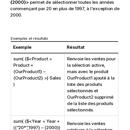
{2000}>
permet de sélectionner toutes les années
commençant par 20 en plus de 1997, à l'exception de
2000.
Exemples et résultats
Exemple
Résultat
sum( {$<Product =
Renvoie les ventes pour
Product +
la sélection active,
{OurProduct1} –
mais avec le produit
{OurProduct2} >} Sales
OurProduct1
ajouté à la
)
liste des produits
sélectionnés et
OurProduct2
supprimé
de la liste des produits
sélectionnés.
sum( {$<Year = Year +
Renvoie les ventes
({“20*”,1997} – {2000})
relatives à la sélection