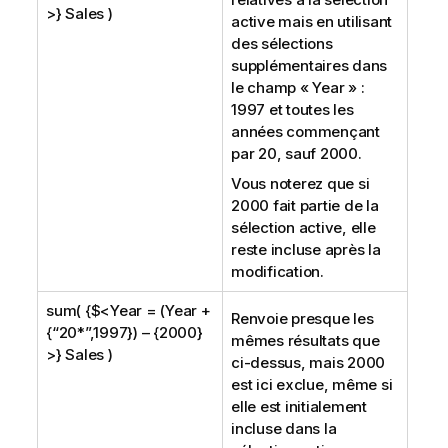
>} Sales )
active mais en utilisant
des sélections
supplémentaires dans
le champ «
Year
» :
1997 et toutes les
années commençant
par 20, sauf 2000.
Vous noterez que si
2000 fait partie de la
sélection active, elle
reste incluse après la
modification.
sum( {$<Year = (Year +
Renvoie presque les
{“20*”,1997}) – {2000}
mêmes résultats que
>} Sales )
ci-dessus, mais 2000
est ici exclue, même si
elle est initialement
incluse dans la