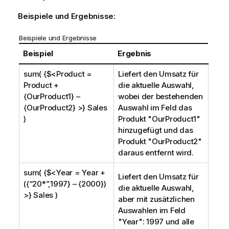
Beispiele und Ergebnisse:
Beispiele und Ergebnisse
Beispiel
Ergebnis
sum( {$<Product =
Liefert den Umsatz für
Product +
die aktuelle Auswahl,
{OurProduct1} –
wobei der bestehenden
{OurProduct2} >} Sales
Auswahl im Feld das
)
Produkt "
OurProduct1
"
hinzugefügt und das
Produkt "
OurProduct2
"
daraus entfernt wird.
sum( {$<Year = Year +
Liefert den Umsatz für
({“20*”,1997} – {2000})
die aktuelle Auswahl,
>} Sales )
aber mit zusätzlichen
Auswahlen im Feld
"
Year
": 1997 und alle