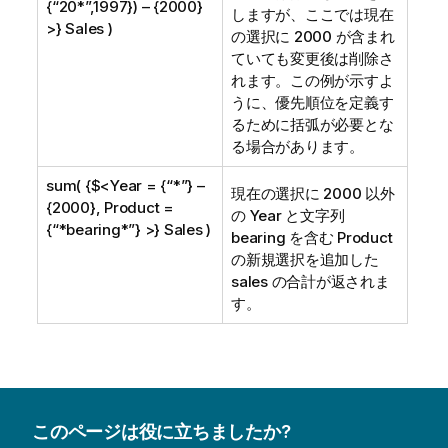
{“20*”,1997}) – {2000}
しますが、ここでは現在
>} Sales )
の選択に 2000 が含まれ
ていても変更後は削除さ
れます。この例が示すよ
うに、優先順位を定義す
るために括弧が必要とな
る場合があります。
sum( {$<Year = {“*”} –
現在の選択に 2000 以外
{2000}, Product =
の
Year
と文字列
{“*bearing*”} >} Sales )
bearing を含む Product
の新規選択を追加した
sales の合計が返されま
す。
このページは役に立ちましたか?