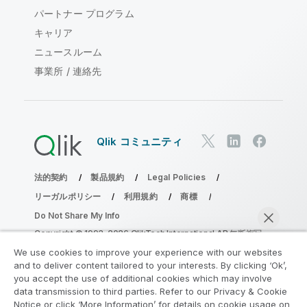
パートナー プログラム
キャリア
ニュースルーム
事業所 / 連絡先
Qlik コミュニティ
法的契約
製品規約
Legal Policies
リーガルポリシー
利用規約
商標
Do Not Share My Info
Copyright © 1993-2026 QlikTech International AB.無断複写・
転載を禁じます。
We use cookies to improve your experience with our websites
and to deliver content tailored to your interests. By clicking ‘Ok’,
you accept the use of additional cookies which may involve
data transmission to third parties. Refer to our Privacy & Cookie
分析の近代化プログラムに参加する
Notice or click ‘More Information’ for details on cookie usage on