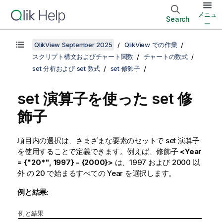
メニュ
Search
ー
QlikView September 2025
QlikView での作業
スクリプト構文およびチャート関数
チャートの数式
set 分析および set 数式
set 修飾子
set 演算子を使った set 修
飾子
項目内の選択は、さまざまな要素のセットで set 演算子
を使用することで定義できます。例えば、修飾子
<Year
= {"20*", 1997} - {2000}>
は、1997 および 2000 以
外 の 20 で始まるすべての Year を選択します。
例と結果:
例と結果