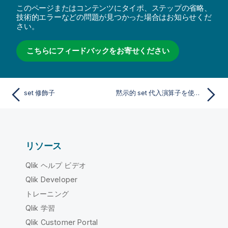
このページまたはコンテンツにタイポ、ステップの省略、
技術的エラーなどの問題が見つかった場合はお知らせくだ
さい。
こちらにフィードバックをお寄せください
set 修飾子
黙示的 set 代入演算子を使った set 修飾子
リソース
Qlik ヘルプ ビデオ
Qlik Developer
トレーニング
Qlik 学習
Qlik Customer Portal