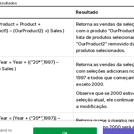
esultados
Resultado
roduct = Product +
Retorna as vendas da seleç
ct1} – {OurProduct2} >} Sales )
com o produto “
OurProduct
lista de produtos seleciona
“
OurProduct2
” removido da
produtos selecionados.
ear = Year + ({“20*”,1997} –
Retorna as vendas da seleç
 Sales )
com seleções adicionais n
1997 e todos que começam
exceto 2000.
Observe que se 2000 estive
seleção atual, ele continuar
a modificação.
ear = (Year + {“20*”,1997}) –
Retorna quase o mesmo res
Sales )
mas aqui o ano 2000 será e
 and to
Ok
mesmo se estivesse inicial