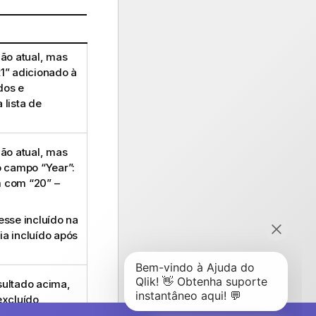
ão atual, mas
1
” adicionado à
dos e
 lista de
ão atual, mas
o campo “
Year
”:
 com “20” –
sse incluído na
ia incluído após
ultado acima,
xcluído,
mente incluído