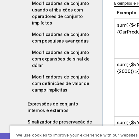
Modificadores de conjunto
Exemplos e r
usando atribuições com
Exemplo
operadores de conjunto
implícitos
sum( {$<P
{OurProdu
Modificadores de conjunto
com pesquisas avançadas
Modificadores de conjunto
com expansões de sinal de
sum( {$<Y
dólar
{2000}) >}
Modificadores de conjunto
com definições de valor de
campo implícitas
Expressões de conjunto
internos e externos
Sinalizador de preservação de
sum( {$<Y
conjunto vazio
{2000} >} 
We use cookies to improve your experience with our websites