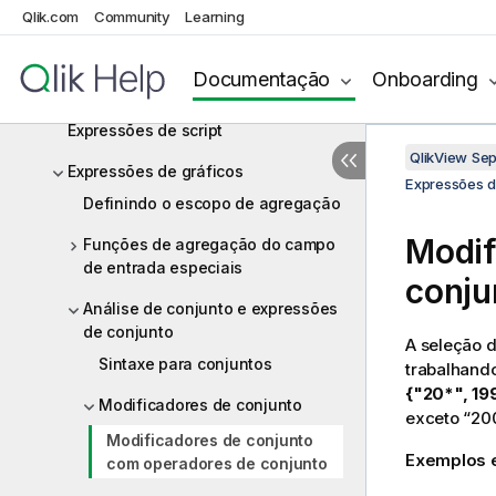
Qlik.com
Community
Learning
Funções
Palavras-chave e comandos de
Documentação
Onboarding
script
Expressões de script
QlikView Se
Expressões de gráficos
Expressões d
Definindo o escopo de agregação
Modif
Funções de agregação do campo
de entrada especiais
conju
Análise de conjunto e expressões
de conjunto
A seleção 
Sintaxe para conjuntos
trabalhand
{"20*", 19
Modificadores de conjunto
exceto “20
Modificadores de conjunto
Exemplos e
com operadores de conjunto