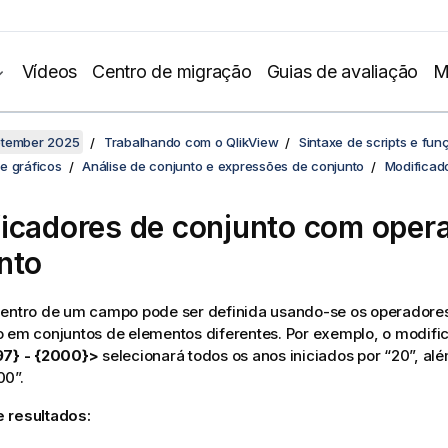
Vídeos
Centro de migração
Guias de avaliação
M
ptember 2025
Trabalhando com o QlikView
Sintaxe de scripts e fun
e gráficos
Análise de conjunto e expressões de conjunto
Modificad
icadores de conjunto com oper
nto
dentro de um campo pode ser definida usando-se os operadores
o em conjuntos de elementos diferentes. Por exemplo, o modif
97} - {2000}>
selecionará todos os anos iniciados por “20”, al
00”.
 resultados: