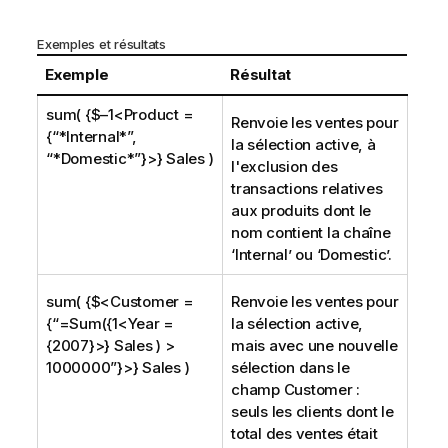
Exemples et résultats
Exemple
Résultat
sum( {$–1<Product =
Renvoie les ventes pour
{“*Internal*”,
la sélection active, à
“*Domestic*”}>} Sales )
l'exclusion des
transactions relatives
aux produits dont le
nom contient la chaîne
‘
Internal
’ ou ‘
Domestic
’.
sum( {$<Customer =
Renvoie les ventes pour
{“=Sum({1<Year =
la sélection active,
{2007}>} Sales ) >
mais avec une nouvelle
1000000”}>} Sales )
sélection dans le
champ
Customer
:
seuls les clients dont le
total des ventes était