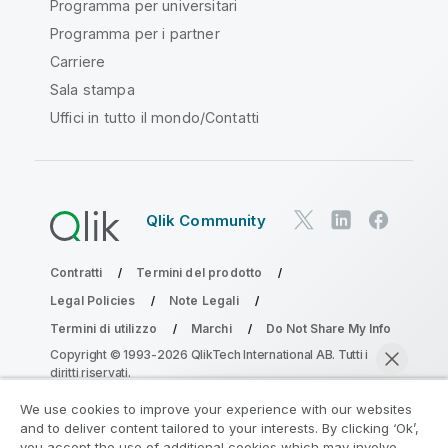
Programma per universitari
Programma per i partner
Carriere
Sala stampa
Uffici in tutto il mondo/Contatti
Qlik Community
Contratti
Termini del prodotto
Legal Policies
Note Legali
Termini di utilizzo
Marchi
Do Not Share My Info
Copyright © 1993-2026 QlikTech International AB. Tutti i
diritti riservati.
We use cookies to improve your experience with our websites
and to deliver content tailored to your interests. By clicking ‘Ok’,
Partecipa al programma Analytics
you accept the use of additional cookies which may involve