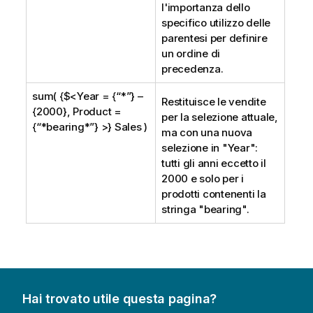
l'importanza dello
specifico utilizzo delle
parentesi per definire
un ordine di
precedenza.
sum( {$<Year = {“*”} –
Restituisce le vendite
{2000}, Product =
per la selezione attuale,
{“*bearing*”} >} Sales )
ma con una nuova
selezione in "
Year
":
tutti gli anni eccetto il
2000 e solo per i
prodotti contenenti la
stringa "bearing".
Hai trovato utile questa pagina?