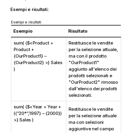
Esempi e risultati:
Esempi e risultati
Esempio
Risultato
sum( {$<Product =
Restituisce le vendite
Product +
per la selezione attuale,
{OurProduct1} –
ma con il prodotto
{OurProduct2} >} Sales
"
OurProduct1
"
)
aggiunto all'elenco dei
prodotti selezionati e
"
OurProduct2
" rimosso
dall'elenco dei prodotti
selezionati.
sum( {$<Year = Year +
Restituisce le vendite
({“20*”,1997} – {2000})
per la selezione attuale
>} Sales )
ma con selezioni
aggiuntive nel campo