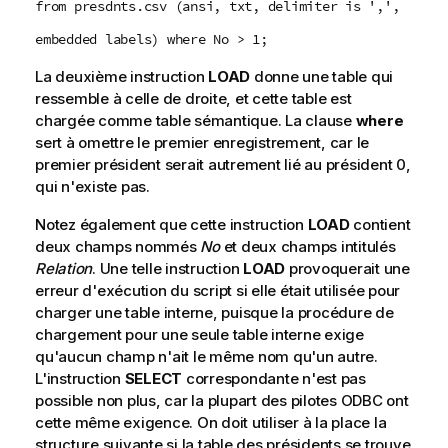
from presdnts.csv (ansi, txt, delimiter is ',',
embedded labels) where No > 1;
La deuxième instruction
LOAD
donne une table qui
ressemble à celle de droite, et cette table est
chargée comme table sémantique. La clause
where
sert à omettre le premier enregistrement, car le
premier président serait autrement lié au président 0,
qui n'existe pas.
Notez également que cette instruction
LOAD
contient
deux champs nommés
No
et deux champs intitulés
Relation
. Une telle instruction
LOAD
provoquerait une
erreur d'exécution du script si elle était utilisée pour
charger une table interne, puisque la procédure de
chargement pour une seule table interne exige
qu'aucun champ n'ait le même nom qu'un autre.
L'instruction
SELECT
correspondante n'est pas
possible non plus, car la plupart des pilotes
ODBC
ont
cette même exigence. On doit utiliser à la place la
structure suivante si la table des présidents se trouve