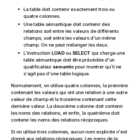
n
La table doit contenir exactement trois ou
f
quatre colonnes.
o
r
Une table sémantique doit contenir des
m
relations soit entre les valeurs de différents
a
champs, soit entre les valeurs d'un même
t
champ. On ne peut mélanger les deux.
i
L'instruction
LOAD
ou
SELECT
qui charge une
o
table sémantique doit être précédée d'un
n
qualificateur
semantic
pour montrer qu'il ne
s
s'agit pas d'une table logique.
Normalement, on utilise quatre colonnes, la première
contenant les valeurs qui ont une relation à une autre
valeur de champ et la troisième contenant cette
dernière valeur. La deuxième colonne doit contenir
les noms des relations, et enfin, la quatrième doit
contenir les noms des relations réciproques.
Si on utilise trois colonnes, aucun nom explicite n'est
donné aux relations réciproques. Les noms de la