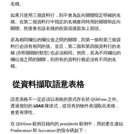
名稱。
如果只使用三個資料行，則不會為反向關聯指定明確的名
稱。在第二個資料行中指定的名稱會同時用於關聯和反向
關聯。然後會在該名稱的前面或後面加上箭頭。
若為相同欄位的欄位值之間的關聯，則第一個和第三個資
料行必須有相同的值。並且，第二個和第四個資料行的名
稱 (亦即關聯的類型) 也必須相同。然而，若為不同欄位的
欄位值之間的關聯，則所有的資料行都必須有不同的名
稱。
從資料擷取語意表格
語意表格不一定必須以表格的形式存在於
QlikView
之外。
透過個別的
LOAD
陳述式，從現有的物件表擷取此表格，
會更有彈性。
在
QlikView
範例目錄內的
presidents
範例中，用於產生連結
Predecessor
和
Successor
的指令碼如下：