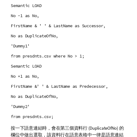
Semantic LOAD
No -1 as No,
FirstName & ' ' & LastName as Successor,
No as DuplicateOfNo,
'Dummy1'
from presdnts.csv where No > 1;
Semantic LOAD
No +1 as No,
FirstName &' ' & LastName as Predecessor,
No as DuplicateOfNo,
'Dummy2'
from presdnts.csv;
按一下語意連結時，會在第三個資料行 (
DuplicateOfNo
) 的
欄位中做出選取，該資料行在語意表格中一律是語意連結