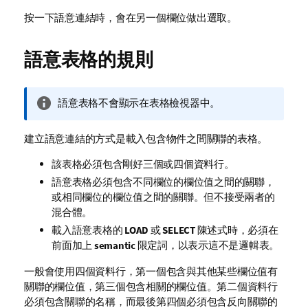
按一下語意連結時，會在另一個欄位做出選取。
語意表格的規則
資
語意表格不會顯示在表格檢視器中。
訊
備
建立語意連結的方式是載入包含物件之間關聯的表格。
註
該表格必須包含剛好三個或四個資料行。
語意表格必須包含不同欄位的欄位值之間的關聯，
或相同欄位的欄位值之間的關聯。但不接受兩者的
混合體。
載入語意表格的
LOAD
或
SELECT
陳述式時，必須在
前面加上
semantic
限定詞，以表示這不是邏輯表。
一般會使用四個資料行，第一個包含與其他某些欄位值有
關聯的欄位值，第三個包含相關的欄位值。第二個資料行
必須包含關聯的名稱，而最後第四個必須包含反向關聯的