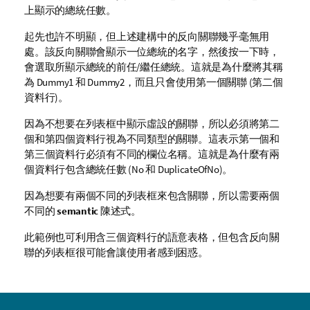
上顯示的總統任數。
起先也許不明顯，但上述建構中的反向關聯幾乎毫無用
處。該反向關聯會顯示一位總統的名字，然後按一下時，
會選取所顯示總統的前任/繼任總統。這就是為什麼將其稱
為
Dummy1
和
Dummy2
，而且只會使用第一個關聯 (第二個
資料行)。
因為不想要在列表框中顯示虛設的關聯，所以必須將第二
個和第四個資料行視為不同類型的關聯。這表示第一個和
第三個資料行必須有不同的欄位名稱。這就是為什麼有兩
個資料行包含總統任數 (
No
和
DuplicateOfNo
)。
因為想要有兩個不同的列表框來包含關聯，所以需要兩個
不同的
semantic
陳述式。
此範例也可利用含三個資料行的語意表格，但包含反向關
聯的列表框很可能會讓使用者感到困惑。