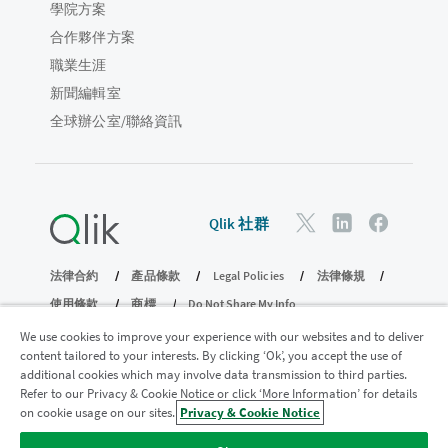
學院方案
合作夥伴方案
職業生涯
新聞編輯室
全球辦公室/聯絡資訊
Qlik 社群
法律合約
產品條款
Legal Policies
法律條規
使用條款
商標
Do Not Share My Info
© 1993-2026 QlikTech International AB。保留所有權利。
We use cookies to improve your experience with our websites and to deliver
content tailored to your interests. By clicking ‘Ok’, you accept the use of
additional cookies which may involve data transmission to third parties.
Refer to our Privacy & Cookie Notice or click ‘More Information’ for details
加入分析現代化計畫
on cookie usage on our sites.
Privacy & Cookie Notice
透過分析現代化程式進行現代化而不犧牲寶貴的 QlikView 應用