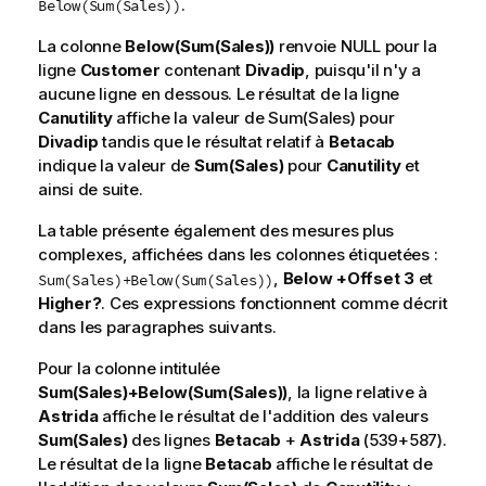
.
Below(Sum(Sales))
La colonne
Below(Sum(Sales))
renvoie
NULL
pour la
ligne
Customer
contenant
Divadip
, puisqu'il n'y a
aucune ligne en dessous. Le résultat de la ligne
Canutility
affiche la valeur de
Sum(Sales)
pour
Divadip
tandis que le résultat relatif à
Betacab
indique la valeur de
Sum(Sales)
pour
Canutility
et
ainsi de suite.
La table présente également des mesures plus
complexes, affichées dans les colonnes étiquetées :
,
Below +Offset 3
et
Sum(Sales)+Below(Sum(Sales))
Higher?
. Ces expressions fonctionnent comme décrit
dans les paragraphes suivants.
Pour la colonne intitulée
Sum(Sales)+Below(Sum(Sales))
, la ligne relative à
Astrida
affiche le résultat de l'addition des valeurs
Sum(Sales)
des lignes
Betacab
+
Astrida
(539+587).
Le résultat de la ligne
Betacab
affiche le résultat de