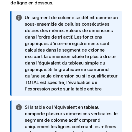
de ligne en dessous.
N
Un segment de colonne se définit comme un
o
sous-ensemble de cellules consécutives
t
dotées des mêmes valeurs de dimensions
e
dans l'ordre de tri actif. Les fonctions
I
graphiques d'inter-enregistrements sont
n
calculées dans le segment de colonne
f
excluant la dimension située le plus à droite
o
dans l'équivalent du tableau simple du
r
graphique. Si le graphique ne comprend
m
qu'une seule dimension ou si le qualificateur
a
TOTAL
est spécifié, l'évaluation de
t
l'expression porte sur la table entière.
i
o
N
Si la table ou l'équivalent en tableau
n
o
comporte plusieurs dimensions verticales, le
s
t
segment de colonne actif comprend
e
uniquement les lignes contenant les mêmes