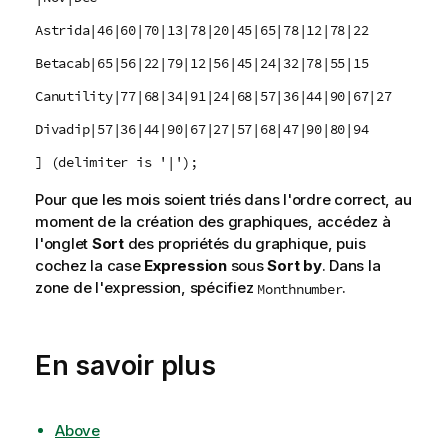
Astrida|46|60|70|13|78|20|45|65|78|12|78|22
Betacab|65|56|22|79|12|56|45|24|32|78|55|15
Canutility|77|68|34|91|24|68|57|36|44|90|67|27
Divadip|57|36|44|90|67|27|57|68|47|90|80|94
] (delimiter is '|');
Pour que les mois soient triés dans l'ordre correct, au
moment de la création des graphiques, accédez à
l'onglet
Sort
des propriétés du graphique, puis
cochez la case
Expression
sous
Sort by
. Dans la
zone de l'expression, spécifiez
.
Monthnumber
En savoir plus
Above