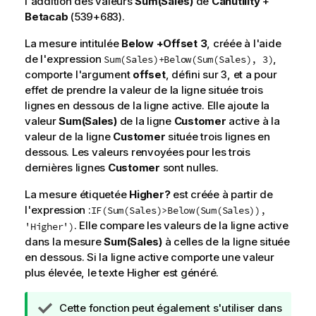
l'addition des valeurs
Sum(Sales)
de
Canutility
+
Betacab
(539+683).
La mesure intitulée
Below +Offset 3
, créée à l'aide
de l'expression
,
Sum(Sales)+Below(Sum(Sales), 3)
comporte l'argument
offset
, défini sur
3
, et a pour
effet de prendre la valeur de la ligne située trois
lignes en dessous de la ligne active. Elle ajoute la
valeur
Sum(Sales)
de la ligne
Customer
active à la
valeur de la ligne
Customer
située trois lignes en
dessous. Les valeurs renvoyées pour les trois
dernières lignes
Customer
sont nulles.
La mesure étiquetée
Higher?
est créée à partir de
l'expression :
IF(Sum(Sales)>Below(Sum(Sales)),
. Elle compare les valeurs de la ligne active
'Higher')
dans la mesure
Sum(Sales)
à celles de la ligne située
en dessous. Si la ligne active comporte une valeur
plus élevée, le texte
Higher
est généré.
N
Cette fonction peut également s'utiliser dans