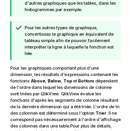
o
d'autres graphiques que les tables, dans les
t
histogrammes par exemple.
e
C
N
Pour les autres types de graphique,
o
o
convertissez le graphique en équivalent de
n
t
tableau simple afin de pouvoir facilement
s
e
interpréter la ligne à laquelle la fonction est
e
C
liée.
i
o
l
n
Pour les graphiques comportant plus d'une
s
dimension, les résultats d'expressions contenant les
e
fonctions
Above
,
Below
,
Top
et
Bottom
dépendent
i
de l'ordre dans lequel les dimensions de colonne
l
sont triées par
QlikView
.
QlikView
évalue les
fonctions d'après les segments de colonne résultant
de la dernière dimension qui a été triée. L'ordre de tri
des colonnes est déterminé sous l'option
Trier
. Il ne
correspond pas nécessairement à l'ordre d'affichage
des colonnes dans une table.Pour plus de détails,