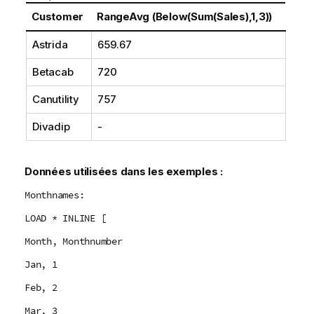
Customer
RangeAvg (Below(Sum(Sales),1,3))
Astrida
659.67
Betacab
720
Canutility
757
Divadip
-
Données utilisées dans les exemples :
Monthnames:
LOAD * INLINE [
Month, Monthnumber
Jan, 1
Feb, 2
Mar, 3