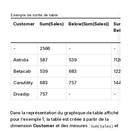
Exemple de sortie de table
Customer
Sum(Sales)
Below(Sum(Sales))
Sum(Sal
Below(S
-
2566
-
-
Astrida
587
539
1126
Betacab
539
683
1222
Canutility
683
757
1440
Divadip
757
-
-
Dans la représentation du graphique de table affiché
pour l'exemple 1, la table est créée à partir de la
dimension
Customer
et des mesures :
et
Sum(Sales)