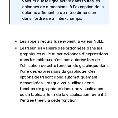
I
valeurs que la ligne active dans toutes les
n
colonnes de dimensions, à l'exception de la
f
colonne affichant la dernière dimension
o
dans l'ordre de tri inter-champs.
r
m
a
Les appels récursifs renvoient la valeur
NULL
.
t
i
Le tri sur les valeurs des ordonnées dans les
o
graphiques ou le tri par colonnes d'expressions
n
dans les tableaux n'est pas autorisé lors de
s
l'utilisation de cette fonction de graphique dans
l'une des expressions du graphique. Ces
options de tri sont donc automatiquement
désactivées. Lorsque vous utilisez cette
fonction de graphique dans une visualisation
ou un tableau, le tri de la visualisation revient à
l'entrée triée via cette fonction.