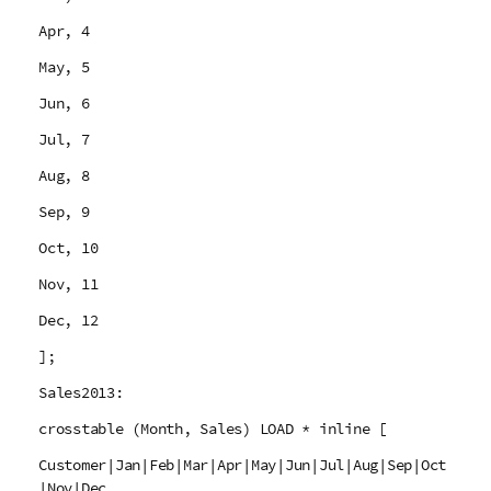
Apr, 4
May, 5
Jun, 6
Jul, 7
Aug, 8
Sep, 9
Oct, 10
Nov, 11
Dec, 12
];
Sales2013:
crosstable (Month, Sales) LOAD * inline [
Customer|Jan|Feb|Mar|Apr|May|Jun|Jul|Aug|Sep|Oct
|Nov|Dec