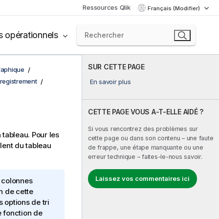
Ressources Qlik
Français (Modifier)
s opérationnels
SUR CETTE PAGE
graphique
nregistrement
En savoir plus
CETTE PAGE VOUS A-T-ELLE AIDÉ ?
Si vous rencontrez des problèmes sur
tableau. Pour les
cette page ou dans son contenu – une faute
lent du tableau
de frappe, une étape manquante ou une
erreur technique – faites-le-nous savoir.
Laissez vos commentaires ici
r colonnes
on de cette
 options de tri
 fonction de