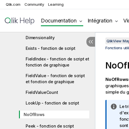
Qlik.com
Community
Learning
Below
Bottom
Documentation
Intégration
Vi
Column - fonction de graphique
Dimensionality
QlikView Ma
Fonctions uti
Exists - fonction de script
FieldIndex - fonction de script et
NoOf
fonction de graphique
FieldValue - fonction de script
NoOfRows(
et fonction de graphique
graphiques
simple du g
FieldValueCount
LookUp - fonction de script
N
Le t
o
d'ex
NoOfRows
t
fonc
e
sont
Peek - fonction de script