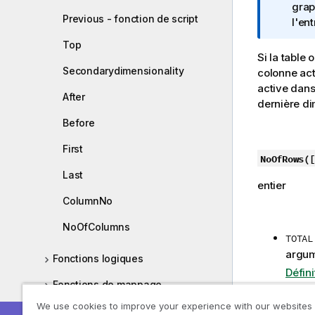
I
grap
Previous - fonction de script
n
l'ent
f
Top
o
Si la table
r
Secondarydimensionality
colonne act
m
active dans
After
a
dernière di
t
Before
i
o
First
NoOfRows(
[
n
Last
s
entier
ColumnNo
NoOfColumns
TOTAL
argum
Fonctions logiques
Défin
Fonctions de mappage
We use cookies to improve your experience with our websites
Fonctions mathématiques