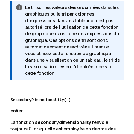
N
Le tri sur les valeurs des ordonnées dans les
o
graphiques ou le tri par colonnes
t
d'expressions dans les tableaux n'est pas
e
autorisé lors de l'utilisation de cette fonction
I
de graphique dans l'une des expressions du
n
graphique. Ces options de tri sont donc
f
automatiquement désactivées. Lorsque
o
vous utilisez cette fonction de graphique
r
dans une visualisation ou un tableau, le tri de
m
la visualisation revient à l'entrée triée via
a
cette fonction.
t
i
o
n
SecondaryDimensionality( )
s
entier
La fonction
secondarydimensionality
renvoie
toujours 0 lorsqu'elle est employée en dehors des