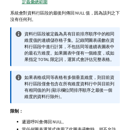
定義彙總範圍
系統會對資料行區段的最後列傳回
NULL
值，因為該列之下
沒有任何列。
資
資料行區段被定義為具有目前排序順序中的相同
訊
維度值的連續儲存格子集。記錄間圖表函數在資
備
料行區段中進行計算，不包括同等連續表圖表中
註
的最右方維度。如果圖表中僅有一個維度，或如
果指定
TOTAL
限定詞，運算式會評估完整表格。
資
如果表格或同等表格有多個垂直維度，則目前資
訊
料行區段僅會包含在所有維度資料行中與目前列
備
有相同值的列 (顯示欄位間排序順序之最後一個
註
維度的資料行除外)。
限制：
遞迴呼叫會傳回
NULL
。
當任何圖表運算式使用了此圖表函數時，就不允許