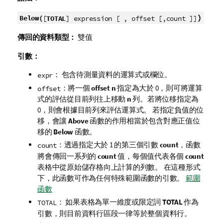
)
Below(
[
TOTAL
] expression [ , offset [,count ]]
傳回的資料類型：
雙值
引數：
： 包含待測量資料的運算式或欄位。
expr
：將一個
offset
n
指定為大於 0，則可將運算
offset
式的評估從目前列往上移動
n
列。若將位移指定為
0，則會根據目前列來評估運算式。 若指定負值的位
移，會讓
Above
函數的作用相當於包含對應正值位
移的
Below
函數。
：透過指定大於 1 的第三個引數
count
，函數
count
將會傳回一系列的
count
值，每個值代表各個
count
表格中從原始儲存格向上計算的列數。 在這種形式
下，此函數可作為任何特殊範圍函數的引數。
範圍
函數
： 如果表格為單一維度或限定詞
TOTAL
作為
TOTAL
引數，則目前資料行區段一律等於整個資料行。