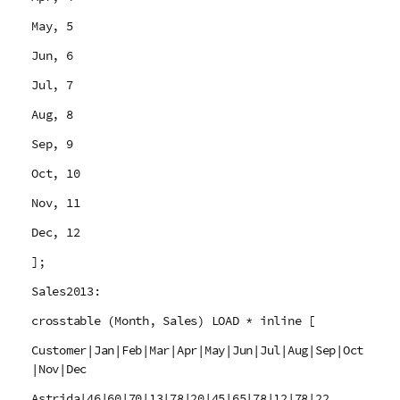
May, 5
Jun, 6
Jul, 7
Aug, 8
Sep, 9
Oct, 10
Nov, 11
Dec, 12
];
Sales2013:
crosstable (Month, Sales) LOAD * inline [
Customer|Jan|Feb|Mar|Apr|May|Jun|Jul|Aug|Sep|Oct
|Nov|Dec
Astrida|46|60|70|13|78|20|45|65|78|12|78|22