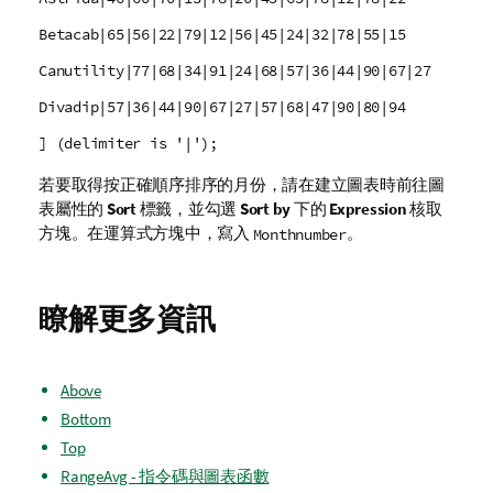
Betacab|65|56|22|79|12|56|45|24|32|78|55|15
Canutility|77|68|34|91|24|68|57|36|44|90|67|27
Divadip|57|36|44|90|67|27|57|68|47|90|80|94
] (delimiter is '|');
若要取得按正確順序排序的月份，請在建立圖表時前往圖
表屬性的
Sort
標籤，並勾選
Sort by
下的
Expression
核取
方塊。在運算式方塊中，寫入
。
Monthnumber
瞭解更多資訊
Above
Bottom
Top
RangeAvg - 指令碼與圖表函數