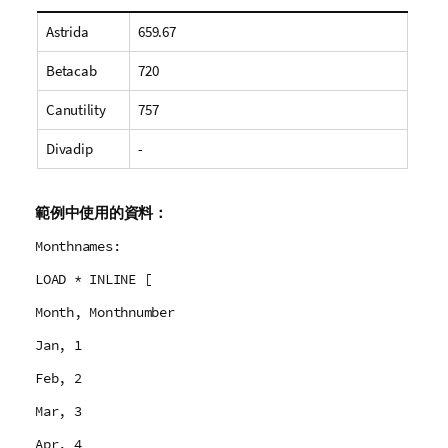
Astrida
659.67
Betacab
720
Canutility
757
Divadip
-
範例中使用的資料：
Monthnames:
LOAD * INLINE [
Month, Monthnumber
Jan, 1
Feb, 2
Mar, 3
Apr, 4