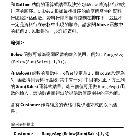
和
Bottom
功能的運算式結果取決於
QlikView
將資料行維度
排序的順序。
QlikView
根據最後排序的維度所產生的資料
行區段評估函數。資料行排序順序控制在
排序
下，並且不
一定是資料行在表格中出現的順序。請參閱
Above
函數中
的範例 2，以取得進一步詳細資料。
範例 2:
Below
函數可做為範圍函數的輸入使用。例如：
RangeAvg
。
(Below(Sum(Sales),1,3))
在
Below()
函數的引數中，
offset
設定為 1，而
count
設定為
3。函數得到資料行區段 (其中有一列) 中目前列正下方三列
的
Sum(Sales)
運算式結果。這三個值可用做
RangeAvg()
函
數的輸入，該函數進而得出所提供數值範圍中的平均值。
含有
Customer
作為維度的表格可提供運算式的以下結
果。
範例表格輸出
Customer
RangeAvg (Below(Sum(Sales),1,3))