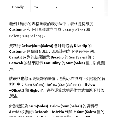
Divadip
757
-
-
範例 1 顯示的表格圖表的表示法中，表格是從維度
Customer
和下列量值建立而成：
和
Sum(Sales)
。
Below(Sum(Sales))
資料行
Below(Sum(Sales))
會針對包含
Divadip
的
Customer
列傳回
NULL
，因為該列之下沒有任何列。
Canutility
列的結果顯示
Divadip
的
Sum(Sales)
值；
Betacab
的結果顯示
Canutility
的
Sum(Sales)
值，以此類
推。
該表格也顯示更複雜的量值，會顯示在具有下列標記的資
料行中：
、
Below
Sum(Sales)+Below(Sum(Sales))
+Offset 3
和
Higher?
。這些運算式的運作方式如以下段落
所述。
針對標記為
Sum(Sales)+Below(Sum(Sales))
的資料行，
Astrida
列顯示
Betacab
+
Astrida
列加上
Sum(Sales)
值的