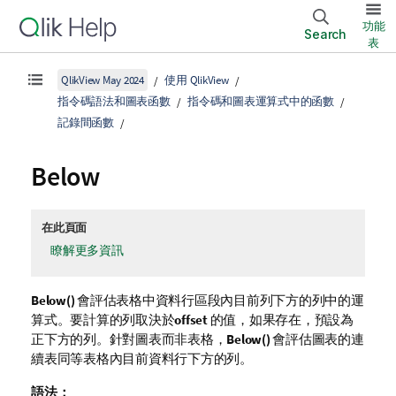
功能
Search
表
QlikView May 2024
使用 QlikView
指令碼語法和圖表函數
指令碼和圖表運算式中的函數
記錄間函數
Below
在此頁面
瞭解更多資訊
Below()
會評估表格中資料行區段內目前列下方的列中的運
算式。要計算的列取決於
offset
的值，如果存在，預設為
正下方的列。針對圖表而非表格，
Below()
會評估圖表的連
續表同等表格內目前資料行下方的列。
語法：