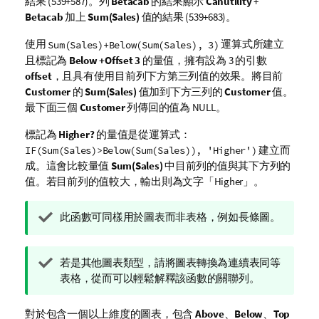
結果 (539+587)。列
Betacab
的結果顯示
Canutility
+
Betacab
加上
Sum(Sales)
值的結果 (539+683)。
使用
運算式所建立
Sum(Sales)+Below(Sum(Sales), 3)
且標記為
Below +Offset 3
的量值，擁有設為
3
的引數
offset
，且具有使用目前列下方第三列值的效果。將目前
Customer
的
Sum(Sales)
值加到下方三列的
Customer
值。
最下面三個
Customer
列傳回的值為 NULL。
標記為
Higher?
的量值是從運算式：
建立而
IF(Sum(Sales)>Below(Sum(Sales)), 'Higher')
成。這會比較量值
Sum(Sales)
中目前列的值與其下方列的
值。若目前列的值較大，輸出則為文字「
Higher
」。
提
此函數可同樣用於圖表而非表格，例如長條圖。
示
備
提
若是其他圖表類型，請將圖表轉換為連續表同等
註
示
表格，從而可以輕鬆解釋該函數的關聯列。
備
註
對於包含一個以上維度的圖表，包含
Above
、
Below
、
Top