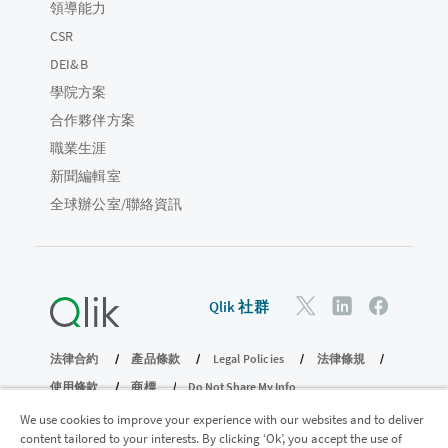
領導能力
CSR
DEI&B
學院方案
合作夥伴方案
職業生涯
新聞編輯室
全球辦公室/聯絡資訊
Qlik 社群
法律合約
產品條款
Legal Policies
法律條規
使用條款
商標
Do Not Share My Info
© 1993-2026 QlikTech International AB。保留所有權利。
We use cookies to improve your experience with our websites and to deliver
content tailored to your interests. By clicking ‘Ok’, you accept the use of