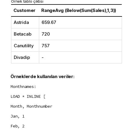
Örnek tablo çıktısı
Customer
RangeAvg (Below(Sum(Sales),1,3))
Astrida
659.67
Betacab
720
Canutility
757
Divadip
-
Örneklerde kullanılan veriler:
Monthnames:
LOAD * INLINE [
Month, Monthnumber
Jan, 1
Feb, 2