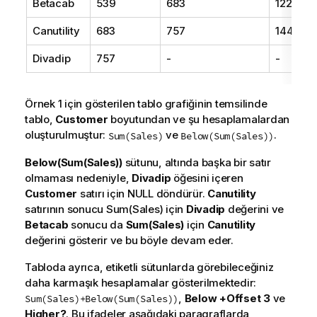
Betacab
539
683
1222
Canutility
683
757
1440
Divadip
757
-
-
Örnek 1 için gösterilen tablo grafiğinin temsilinde
tablo,
Customer
boyutundan ve şu hesaplamalardan
oluşturulmuştur:
ve
.
Sum(Sales)
Below(Sum(Sales))
Below(Sum(Sales))
sütunu, altında başka bir satır
olmaması nedeniyle,
Divadip
öğesini içeren
Customer
satırı için
NULL
döndürür.
Canutility
satırının sonucu
Sum(Sales)
için
Divadip
değerini ve
Betacab
sonucu da
Sum(Sales)
için
Canutility
değerini gösterir ve bu böyle devam eder.
Tabloda ayrıca, etiketli sütunlarda görebileceğiniz
daha karmaşık hesaplamalar gösterilmektedir:
,
Below +Offset 3
ve
Sum(Sales)+Below(Sum(Sales))
Higher?
. Bu ifadeler aşağıdaki paragraflarda