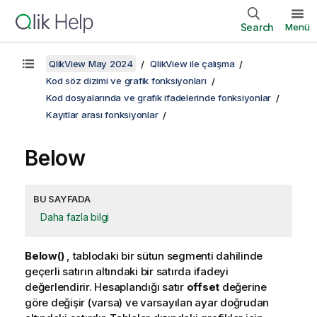
Search
Menü
QlikView May 2024
QlikView ile çalışma
Kod söz dizimi ve grafik fonksiyonları
Kod dosyalarında ve grafik ifadelerinde fonksiyonlar
Kayıtlar arası fonksiyonlar
Below
BU SAYFADA
Daha fazla bilgi
Below()
, tablodaki bir sütun segmenti dahilinde
geçerli satırın altındaki bir satırda ifadeyi
değerlendirir. Hesaplandığı satır
offset
değerine
göre değişir (varsa) ve varsayılan ayar doğrudan