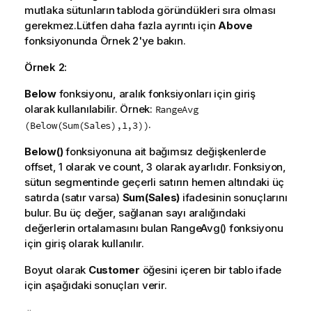
mutlaka sütunların tabloda göründükleri sıra olması
gerekmez.Lütfen daha fazla ayrıntı için
Above
fonksiyonunda Örnek 2'ye bakın.
Örnek 2:
Below
fonksiyonu, aralık fonksiyonları için giriş
olarak kullanılabilir. Örnek:
RangeAvg
.
(Below(Sum(Sales),1,3))
Below()
fonksiyonuna ait bağımsız değişkenlerde
offset
, 1 olarak ve
count
, 3 olarak ayarlıdır. Fonksiyon,
sütun segmentinde geçerli satırın hemen altındaki üç
satırda (satır varsa)
Sum(Sales)
ifadesinin sonuçlarını
bulur. Bu üç değer, sağlanan sayı aralığındaki
değerlerin ortalamasını bulan
RangeAvg()
fonksiyonu
için giriş olarak kullanılır.
Boyut olarak
Customer
öğesini içeren bir tablo ifade
için aşağıdaki sonuçları verir.