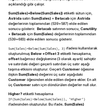
açıklandığı gibi çalışır.
Sum(Sales)+Below(Sum(Sales))
etiketli sütun için,
Astrida
satırı
Sum(Sales)
+
Betacab
için
Astrida
değerlerinin toplamından (539+587) elde edilen
sonucu gösterir.
Betacab
satırının sonucu,
Canutility
+
Betacab
için
Sum(Sales)
değerlerinin toplamından
(539+683) elde edilen sonucu gösterir.
ifadesi kullanılarak
Sum(Sales)+Below(Sum(Sales), 3)
oluşturulmuş
Below +Offset 3
etiketli hesaplama,
offset
bağımsız değişkenine (
3
olarak ayarlı) sahiptir
ve satırdaki değeri geçerli satırdan üç satır aşağı
taşıma etkisini oluşturur. Geçerli
Customer
öğesine
ilişkin
Sum(Sales)
değerini üç satır aşağıdaki
Customer
öğesinden elde edilen değere ekler. En alt
üç
Customer
satırı için döndürülen değerler null olur.
Higher?
etiketli hesaplama
IF(Sum(Sales)>Below(Sum(Sales)), 'Higher')
ifadesinden oluşturulur. Bu ifade,
Sum(Sales)