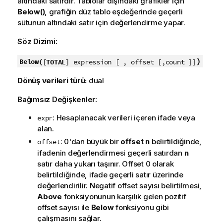
altındaki satırdır. Tablolar dışındaki grafikler için
Below()
, grafiğin düz tablo eşdeğerinde geçerli
sütunun altındaki satır için değerlendirme yapar.
Söz Dizimi:
)
Below(
[
TOTAL
] expression [ , offset [,count ]]
Dönüş verileri türü:
dual
Bağımsız Değişkenler:
: Hesaplanacak verileri içeren ifade veya
expr
alan.
: 0'dan büyük bir
offset
n
belirtildiğinde,
offset
ifadenin değerlendirmesi geçerli satırdan
n
satır daha yukarı taşınır. Offset 0 olarak
belirtildiğinde, ifade geçerli satır üzerinde
değerlendirilir. Negatif offset sayısı belirtilmesi,
Above
fonksiyonunun karşılık gelen pozitif
offset sayısı ile
Below
fonksiyonu gibi
çalışmasını sağlar.