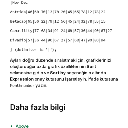
|Nov|Dec
Astrida|46|60|70|13|78|20|45|65|78|12|78|22
Betacab|65|56|22|79|12|56|45|24|32|78|55|15
Canutility|77|68|34|91|24|68|57|36|44|90|67|27
Divadip|57|36|44|90|67|27|57|68|47|90|80|94
] (delimiter is '|');
Ayları doğru düzende sıralatmak için, grafiklerinizi
oluşturduğunuzda grafik özelliklerinin
Sort
sekmesine gidin ve
Sort by
seçeneğinin altında
Expression
onay kutusunu işaretleyin. İfade kutusuna
yazın.
Monthnumber
Daha fazla bilgi
Above