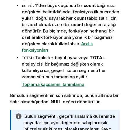
: 1'den büyük üçüncü bir
count
bağımsız
count
değişkeni belirtildiğinde, fonksiyon ilk hücreden
yukarı doğru sayarak her
count
tablo satırı için
bir adet olmak üzere bir
count
değerleri aralığı
döndürür. Bu biçimde, fonksiyon herhangi bir
özel aralık fonksiyonuna yönelik bir bağımsız
değişken olarak kullanılabilir.
Aralık
fonksiyonları
: Tablo tek boyutluysa veya
TOTAL
TOTAL
niteleyicisi bir bağımsız değişken olarak
kullanılıyorsa, geçerli sütun segmenti her
zaman sütunun tamamına eşittir.
Toplama kapsamını tanımlama
Bir sütun segmentinin son satırında, bunun altında bir
satır olmadığından,
NULL
değeri döndürülür.
B
Sütun segmenti, geçerli sıralama düzeninde
i
boyutlar için aynı değerlere sahip ardışık
l
hücreler alt kümesi olarak tanımlanır. Kayıt