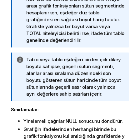
g
arası grafik fonksiyonları sütun segmentinde
i
hesaplanırken, eşdeğer düz tablo
n
grafiğindeki en sağdaki boyut hariç tutulur.
o
Grafikte yalnızca bir boyut varsa veya
t
TOTAL
niteleyicisi belirtilirse, ifade tüm tablo
u
genelinde değerlendirilir.
B
Tablo veya tablo eşdeğeri birden çok dikey
i
boyuta sahipse, geçerli sütun segmenti,
l
alanlar arası sıralama düzenindeki son
g
boyutu gösteren sütun haricinde tüm boyut
i
sütunlarında geçerli satır olarak yalnızca
n
aynı değerlere sahip satırları içerir.
o
t
Sınırlamalar:
u
Yinelemeli çağrılar
NULL
sonucunu döndürür.
Grafiğin ifadelerinden herhangi birinde bu
grafik fonksiyonu kullanıldığında grafiklerde y