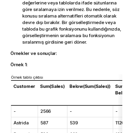
değerlerine veya tablolarda ifade sütunlarına
göre sıralamaya izin verilmez. Bu nedenle, söz
konusu sıralama alternatifleri otomatik olarak
devre dışı bırakılır. Bir görselleştirmede veya
tabloda bu grafik fonksiyonunu kullandığınızda,
görselleştirmenin sıralaması bu fonksiyonun
sıralanmış girdisine geri döner.
Örnekler ve sonuçlar:
Örnek 1:
Örnek tablo çıktısı
Customer
Sum(Sales)
Below(Sum(Sales))
Sum(Sal
Below(S
-
2566
-
-
Astrida
587
539
1126