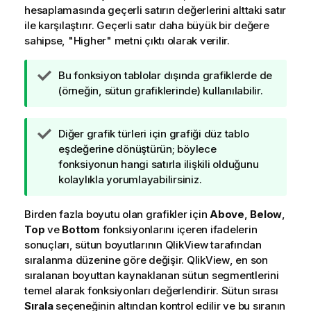
hesaplamasında geçerli satırın değerlerini alttaki satır
ile karşılaştırır. Geçerli satır daha büyük bir değere
sahipse, "
Higher
" metni çıktı olarak verilir.
İ
Bu fonksiyon tablolar dışında grafiklerde de
p
(örneğin, sütun grafiklerinde) kullanılabilir.
u
c
İ
Diğer grafik türleri için grafiği düz tablo
u
p
eşdeğerine dönüştürün; böylece
n
u
fonksiyonun hangi satırla ilişkili olduğunu
o
c
kolaylıkla yorumlayabilirsiniz.
t
u
u
n
Birden fazla boyutu olan grafikler için
Above
,
Below
,
o
Top
ve
Bottom
fonksiyonlarını içeren ifadelerin
t
sonuçları, sütun boyutlarının
QlikView
tarafından
u
sıralanma düzenine göre değişir.
QlikView
, en son
sıralanan boyuttan kaynaklanan sütun segmentlerini
temel alarak fonksiyonları değerlendirir. Sütun sırası
Sırala
seçeneğinin altından kontrol edilir ve bu sıranın