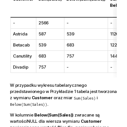
Below(S
-
2566
-
-
Astrida
587
539
1126
Betacab
539
683
1222
Canutility
683
757
1440
Divadip
757
-
-
W przypadku wykresu tabelarycznego
przedstawionego w Przykładzie 1 tabela jest tworzona
z wymiaru
Customer
oraz miar
i
Sum(Sales)
.
Below(Sum(Sales))
W kolumnie
Below(Sum(Sales))
zwracane są
wartości
NULL
dla wiersza wymiaru
Customer