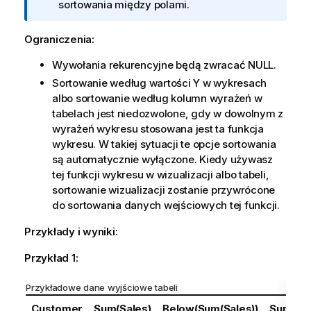
c
sortowania między polami.
j
a
Ograniczenia:
Wywołania rekurencyjne będą zwracać
NULL
.
Sortowanie według wartości Y w wykresach
albo sortowanie według kolumn wyrażeń w
tabelach jest niedozwolone, gdy w dowolnym z
wyrażeń wykresu stosowana jest ta funkcja
wykresu. W takiej sytuacji te opcje sortowania
są automatycznie wyłączone. Kiedy używasz
tej funkcji wykresu w wizualizacji albo tabeli,
sortowanie wizualizacji zostanie przywrócone
do sortowania danych wejściowych tej funkcji.
Przykłady i wyniki:
Przykład 1:
Przykładowe dane wyjściowe tabeli
Customer
Sum(Sales)
Below(Sum(Sales))
Sum(Sal