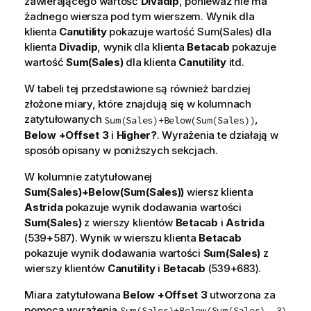
zawierającego wartość
Divadip
, ponieważ nie ma
żadnego wiersza pod tym wierszem. Wynik dla
klienta
Canutility
pokazuje wartość
Sum(Sales)
dla
klienta
Divadip
, wynik dla klienta
Betacab
pokazuje
wartość
Sum(Sales)
dla klienta
Canutility
itd.
W tabeli tej przedstawione są również bardziej
złożone miary, które znajdują się w kolumnach
zatytułowanych
,
Sum(Sales)+Below(Sum(Sales))
Below +Offset 3
i
Higher?
. Wyrażenia te działają w
sposób opisany w poniższych sekcjach.
W kolumnie zatytułowanej
Sum(Sales)+Below(Sum(Sales))
wiersz klienta
Astrida
pokazuje wynik dodawania wartości
Sum(Sales)
z wierszy klientów
Betacab
i
Astrida
(539+587). Wynik w wierszu klienta
Betacab
pokazuje wynik dodawania wartości
Sum(Sales)
z
wierszy klientów
Canutility
i
Betacab
(539+683).
Miara zatytułowana
Below +Offset 3
utworzona za
pomocą wyrażenia
Sum(Sales)+Below(Sum(Sales), 3)