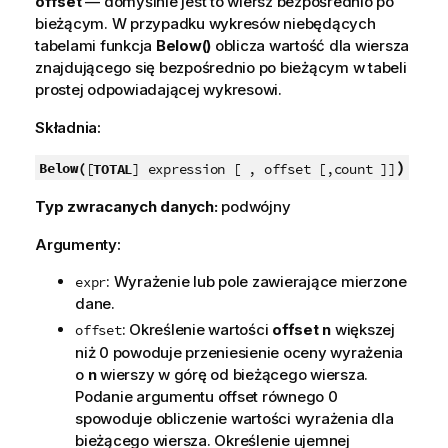
offset
— domyślnie jest to wiersz bezpośrednio po
bieżącym. W przypadku wykresów niebędących
tabelami funkcja
Below()
oblicza wartość dla wiersza
znajdującego się bezpośrednio po bieżącym w tabeli
prostej odpowiadającej wykresowi.
Składnia:
)
Below(
[
TOTAL
] expression [ , offset [,count ]]
Typ zwracanych danych:
podwójny
Argumenty:
: Wyrażenie lub pole zawierające mierzone
expr
dane.
: Określenie wartości
offset
n
większej
offset
niż 0 powoduje przeniesienie oceny wyrażenia
o
n
wierszy w górę od bieżącego wiersza.
Podanie argumentu offset równego 0
spowoduje obliczenie wartości wyrażenia dla
bieżącego wiersza. Określenie ujemnej