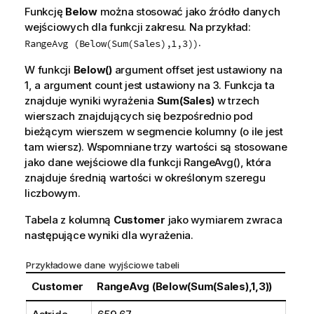
Funkcję
Below
można stosować jako źródło danych
wejściowych dla funkcji zakresu. Na przykład:
.
RangeAvg (Below(Sum(Sales),1,3))
W funkcji
Below()
argument
offset
jest ustawiony na
1, a argument
count
jest ustawiony na 3. Funkcja ta
znajduje wyniki wyrażenia
Sum(Sales)
w trzech
wierszach znajdujących się bezpośrednio pod
bieżącym wierszem w segmencie kolumny (o ile jest
tam wiersz). Wspomniane trzy wartości są stosowane
jako dane wejściowe dla funkcji
RangeAvg()
, która
znajduje średnią wartości w określonym szeregu
liczbowym.
Tabela z kolumną
Customer
jako wymiarem zwraca
następujące wyniki dla wyrażenia.
Przykładowe dane wyjściowe tabeli
Customer
RangeAvg (Below(Sum(Sales),1,3))