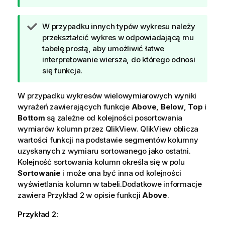
a
z
W
W przypadku innych typów wykresu należy
ó
s
przekształcić wykres w odpowiadającą mu
w
k
tabelę prostą, aby umożliwić łatwe
k
a
interpretowanie wiersza, do którego odnosi
a
z
się funkcja.
ó
w
W przypadku wykresów wielowymiarowych wyniki
k
wyrażeń zawierających funkcje
Above
,
Below
,
Top
i
a
Bottom
są zależne od kolejności posortowania
wymiarów kolumn przez
QlikView
.
QlikView
oblicza
wartości funkcji na podstawie segmentów kolumny
uzyskanych z wymiaru sortowanego jako ostatni.
Kolejność sortowania kolumn określa się w polu
Sortowanie
i może ona być inna od kolejności
wyświetlania kolumn w tabeli.Dodatkowe informacje
zawiera Przykład 2 w opisie funkcji
Above
.
Przykład 2: