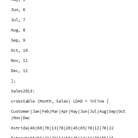
Jun, 6
Jul, 7
Aug, 8
Sep, 9
Oct, 10
Nov, 11
Dec, 12
];
Sales2013:
crosstable (Month, Sales) LOAD * inline [
Customer|Jan|Feb|Mar|Apr|May|Jun|Jul|Aug|Sep|Oct
|Nov|Dec
Astrida|46|60|70|13|78|20|45|65|78|12|78|22
Betacab|65|56|22|79|12|56|45|24|32|78|55|15