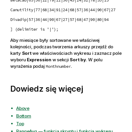
Canutility|77|68|34|91|24|68|57|36|44|90|67|27
Divadip|57|36|44|90|67|27|57|68|47|90|80|94
] (delimiter is '|');
Aby miesiące były sortowane we właściwej
kolejności, podczas tworzenia arkuszy przejdź do
karty
Sort
we właściwościach wykresu i zaznacz pole
wyboru
Expression
w sekcji
Sort by
. W polu
wyrażenia podaj
.
Monthnumber
Dowiedz się więcej
Above
Bottom
Top
RangeAvg — funkcja skryptu i funkcja wykresu