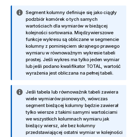
I
Segment kolumny definiuje się jako ciągły
n
podzbiór komórek o tych samych
f
wartościach dla wymiarów w bieżącej
o
kolejności sortowania. Międzywierszowe
r
funkcje wykresu są obliczane w segmencie
m
kolumny z pominięciem skrajnego prawego
a
wymiaru w równoważnym wykresie tabeli
c
prostej. Jeśli wykres ma tylko jeden wymiar
j
lub jeśli podano kwalifikator
TOTAL
, wartość
a
wyrażenia jest obliczana na pełnej tabeli.
I
Jeśli tabela lub równoważnik tabeli zawiera
n
wiele wymiarów pionowych, wówczas
f
segment bieżącej kolumny będzie zawierał
o
tylko wiersze z takimi samymi wartościami
r
we wszystkich kolumnach wymiaru jak
m
bieżący wiersz, ale bez kolumny
a
przedstawiającej ostatni wymiar w kolejności