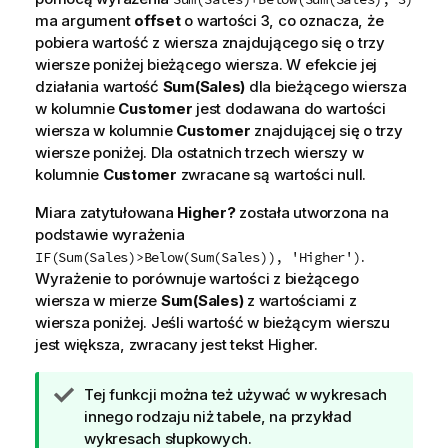
ma argument
offset
o wartości
3
, co oznacza, że
pobiera wartość z wiersza znajdującego się o trzy
wiersze poniżej bieżącego wiersza. W efekcie jej
działania wartość
Sum(Sales)
dla bieżącego wiersza
w kolumnie
Customer
jest dodawana do wartości
wiersza w kolumnie
Customer
znajdującej się o trzy
wiersze poniżej. Dla ostatnich trzech wierszy w
kolumnie
Customer
zwracane są wartości null.
Miara zatytułowana
Higher?
została utworzona na
podstawie wyrażenia
.
IF(Sum(Sales)>Below(Sum(Sales)), 'Higher')
Wyrażenie to porównuje wartości z bieżącego
wiersza w mierze
Sum(Sales)
z wartościami z
wiersza poniżej. Jeśli wartość w bieżącym wierszu
jest większa, zwracany jest tekst
Higher
.
W
Tej funkcji można też używać w wykresach
s
innego rodzaju niż tabele, na przykład
k
wykresach słupkowych.