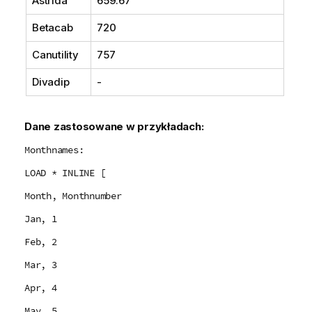
Astrida
659.67
Betacab
720
Canutility
757
Divadip
-
Dane zastosowane w przykładach:
Monthnames:
LOAD * INLINE [
Month, Monthnumber
Jan, 1
Feb, 2
Mar, 3
Apr, 4
May, 5