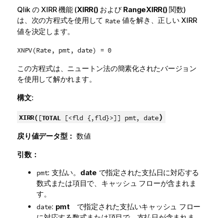
Qlik
の XIRR 機能 (
XIRR()
および
RangeXIRR()
関数)
は、次の方程式を使用して
値を解き、正しい XIRR
Rate
値を決定します。
XNPV(Rate, pmt, date) = 0
この方程式は、ニュートン法の簡素化されたバージョン
を使用して解かれます。
構文:
)
XIRR(
[
TOTAL
[<fld {,fld}>]] pmt, date
戻り値データ型：
数値
引数：
: 支払い。
date
で指定された支払日に対応する
pmt
数式または項目で、キャッシュ フローが含まれま
す。
:
pmt
で指定された支払いキャッシュ フロー
date
に対応する数式または項目で、支払日が含まれま