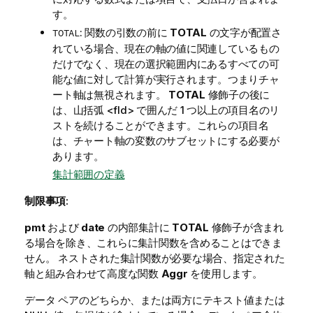
す。
: 関数の引数の前に
TOTAL
の文字が配置さ
TOTAL
れている場合、現在の軸の値に関連しているもの
だけでなく、現在の選択範囲内にあるすべての可
能な値に対して計算が実行されます。つまりチャ
ート軸は無視されます。
TOTAL
修飾子の後に
は、山括弧
<fld>
で囲んだ 1 つ以上の項目名のリ
ストを続けることができます。これらの項目名
は、チャート軸の変数のサブセットにする必要が
あります。
集計範囲の定義
制限事項:
pmt
および
date
の内部集計に
TOTAL
修飾子が含まれ
る場合を除き、これらに集計関数を含めることはできま
せん。 ネストされた集計関数が必要な場合、指定された
軸と組み合わせて高度な関数
Aggr
を使用します。
データ ペアのどちらか、または両方にテキスト値または