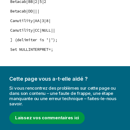
Betacab|BB|2|5|2
Betacab|DD|||
Canutility|AA|3|8|
Canutility|CC|NULL||
] (delimiter is '|');
Set NULLINTERPRET=;
Cette page vous a-t-elle aidé ?
Si vous rencontrez des problèmes sur cette page ou
dans son contenu – une faute de frappe, une étape
manquante ou une erreur technique – faites-le-nous
savoir.
Laissez vos commentaires ici