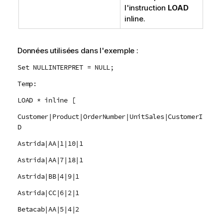
l'instruction
LOAD
inline.
Données utilisées dans l'exemple :
Set NULLINTERPRET = NULL;
Temp:
LOAD * inline [
Customer|Product|OrderNumber|UnitSales|CustomerI
D
Astrida|AA|1|10|1
Astrida|AA|7|18|1
Astrida|BB|4|9|1
Astrida|CC|6|2|1
Betacab|AA|5|4|2