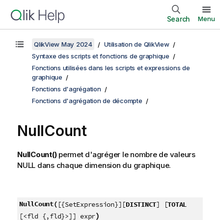
Search
Menu
QlikView May 2024
Utilisation de QlikView
Syntaxe des scripts et fonctions de graphique
Fonctions utilisées dans les scripts et expressions de
graphique
Fonctions d'agrégation
Fonctions d'agrégation de décompte
NullCount
NullCount()
permet d'agréger le nombre de valeurs
NULL
dans chaque dimension du graphique.
NullCount(
[{SetExpression}][
DISTINCT
] [
TOTAL
)
[<fld {,fld}>]] expr