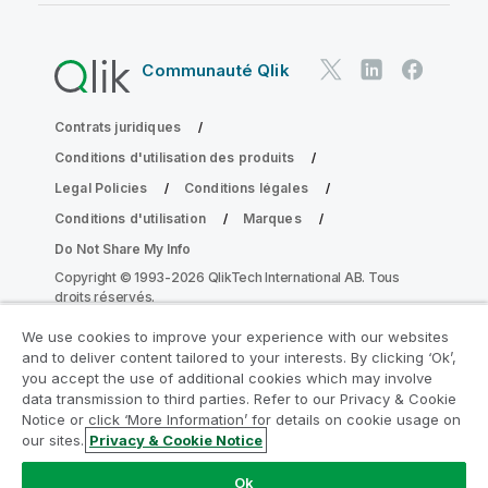
Communauté Qlik
Contrats juridiques
Conditions d'utilisation des produits
Legal Policies
Conditions légales
Conditions d'utilisation
Marques
Do Not Share My Info
Copyright © 1993-2026 QlikTech International AB. Tous
droits réservés.
We use cookies to improve your experience with our websites
and to deliver content tailored to your interests. By clicking ‘Ok’,
Rejoignez le Programme de
you accept the use of additional cookies which may involve
data transmission to third parties. Refer to our Privacy & Cookie
modernisation analytique
Notice or click ‘More Information’ for details on cookie usage on
our sites.
Privacy & Cookie Notice
Modernisez votre système sans compromettre vos
précieuses applications QlikView grâce au Programme
Ok