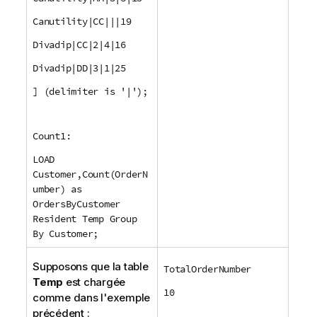
Canutility|CC|||19
Divadip|CC|2|4|16
Divadip|DD|3|1|25
] (delimiter is '|');
Count1:
LOAD
Customer,Count(OrderN
umber) as
OrdersByCustomer
Resident Temp Group
By Customer;
Supposons que la table
TotalOrderNumber
Temp
est chargée
10
comme dans l'exemple
précédent :