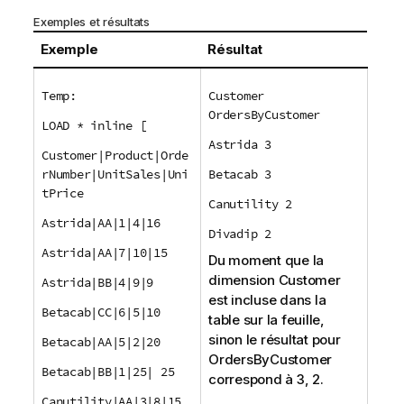
Exemples et résultats
Exemple
Résultat
Temp:
Customer
OrdersByCustomer
LOAD * inline [
Astrida 3
Customer|Product|Orde
rNumber|UnitSales|Uni
Betacab 3
tPrice
Canutility 2
Astrida|AA|1|4|16
Divadip 2
Astrida|AA|7|10|15
Du moment que la
dimension
Customer
Astrida|BB|4|9|9
est incluse dans la
Betacab|CC|6|5|10
table sur la feuille,
sinon le résultat pour
Betacab|AA|5|2|20
OrdersByCustomer
Betacab|BB|1|25| 25
correspond à 3, 2.
Canutility|AA|3|8|15