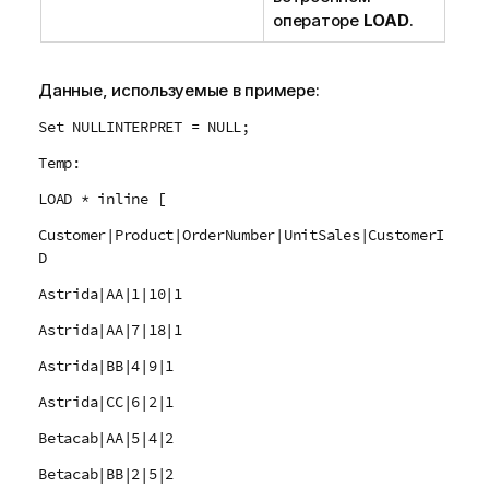
операторе
LOAD
.
Данные, используемые в примере:
Set NULLINTERPRET = NULL;
Temp:
LOAD * inline [
Customer|Product|OrderNumber|UnitSales|CustomerI
D
Astrida|AA|1|10|1
Astrida|AA|7|18|1
Astrida|BB|4|9|1
Astrida|CC|6|2|1
Betacab|AA|5|4|2
Betacab|BB|2|5|2