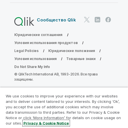
Сообщество Qlik
Юридические соглашения
Условия использования продуктов
Legal Policies
Юридические положения
Условия использования
Товарные знаки
Do Not Share My Info
© QlikTech International AB, 1993-2026. Все права
защищены.
We use cookies to improve your experience with our websites
Присоединяйтесь к программе
and to deliver content tailored to your interests. By clicking ‘Ok’,
модернизации аналитики
you accept the use of additional cookies which may involve
data transmission to third parties. Refer to our Privacy & Cookie
Notice or click ‘More Information’ for details on cookie usage on
Модернизируйте ваши важные приложения QlikView
our sites.
Privacy & Cookie Notice
без ущерба с помощью программы модернизации