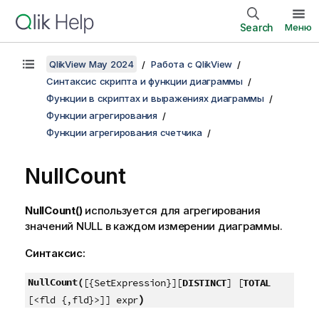
Search
Меню
QlikView May 2024
Работа с QlikView
Синтаксис скрипта и функции диаграммы
Функции в скриптах и выражениях диаграммы
Функции агрегирования
Функции агрегирования счетчика
NullCount
NullCount()
используется для агрегирования
значений
NULL
в каждом измерении диаграммы.
Синтаксис:
NullCount(
[{SetExpression}][
DISTINCT
] [
TOTAL
)
[<fld {,fld}>]] expr