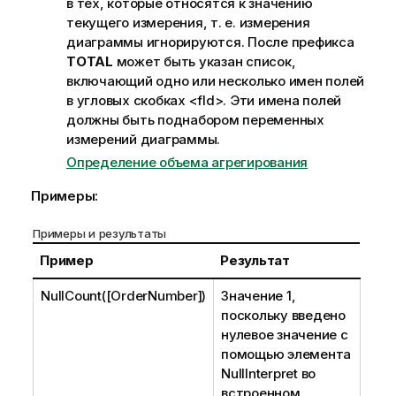
в тех, которые относятся к значению
текущего измерения, т. е. измерения
диаграммы игнорируются. После префикса
TOTAL
может быть указан список,
включающий одно или несколько имен полей
в угловых скобках
<fld>
. Эти имена полей
должны быть поднабором переменных
измерений диаграммы.
Определение объема агрегирования
Примеры:
Примеры и результаты
Пример
Результат
NullCount([OrderNumber])
Значение 1,
поскольку введено
нулевое значение с
помощью элемента
NullInterpret
во
встроенном