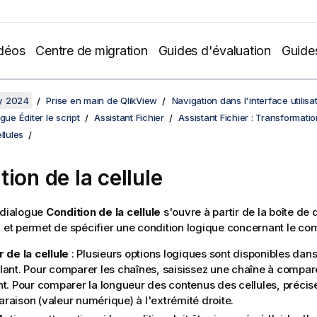
déos
Centre de migration
Guides d'évaluation
Guide
y 2024
Prise en main de QlikView
Navigation dans l'interface utilisa
gue Éditer le script
Assistant Fichier
Assistant Fichier : Transformatio
llules
ion de la cellule
 dialogue
Condition de la cellule
s'ouvre à partir de la boîte de
s
et permet de spécifier une condition logique concernant le con
 de la cellule
: Plusieurs options logiques sont disponibles dan
lant. Pour comparer les chaînes, saisissez une chaîne à compa
nt. Pour comparer la longueur des contenus des cellules, précis
raison (valeur numérique) à l'extrémité droite.