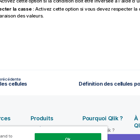
Activez cette option si la condition doit être inversée à l'aide d
cter la casse
: Activez cette option si vous devez respecter la 
raison des valeurs.
précédente
les cellules
rces
Produits
Pourquoi Qlik ?
À
Ql
INTÉGRATION ET
Pourquoi Qlik ?
QUALITÉ DE
 and to
ik Help
So
Fiabilité et sécurité
Ok
DONNÉES