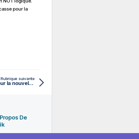
'un NOT logique.
casse pour la
Rubrique suivante
Définition des cellules pour la nouvelle colonne
 Propos De
ik
ciété