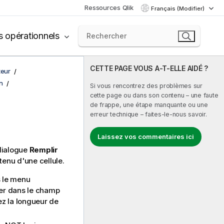
Ressources Qlik
Français (Modifier)
s opérationnels
CETTE PAGE VOUS A-T-ELLE AIDÉ ?
teur
n
Si vous rencontrez des problèmes sur
cette page ou dans son contenu – une faute
de frappe, une étape manquante ou une
erreur technique – faites-le-nous savoir.
Laissez vos commentaires ici
 dialogue
Remplir
tenu d'une cellule.
s le menu
rer dans le champ
ez la longueur de