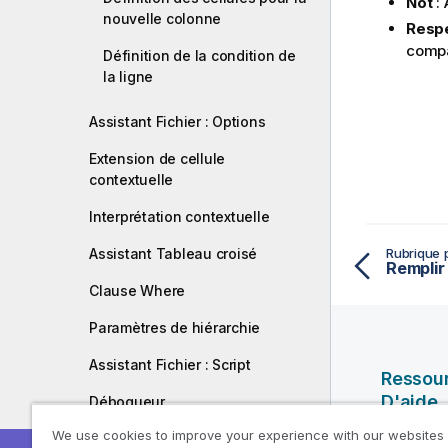
Not
: 
nouvelle colonne
Respe
compa
Définition de la condition de
la ligne
Assistant Fichier : Options
Extension de cellule
contextuelle
Interprétation contextuelle
Assistant Tableau croisé
Rubrique 
Remplir 
Clause Where
Paramètres de hiérarchie
Assistant Fichier : Script
Ressou
D'aide
Débogueur
We use cookies to improve your experience with our websites
Vidéos Ql