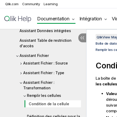
Qlik.com
Community
Learning
Ouvrir des fichiers locaux
Ouvrir des fichiers Internet ou
Documentation
Intégration
Vi
Ouvrir un document QlikView
Assistant Données intégrées
QlikView Ma
Assistant Table de restriction
Boîte de dialo
d'accès
Remplir les ce
Assistant Fichier
Assistant Fichier : Source
Condit
Assistant Fichier : Type
La boîte de
Assistant Fichier :
les cellule
Transformation
Valeur
Remplir les cellules
dérou
Condition de la cellule
suiva
compa
Définition des cellules pour la