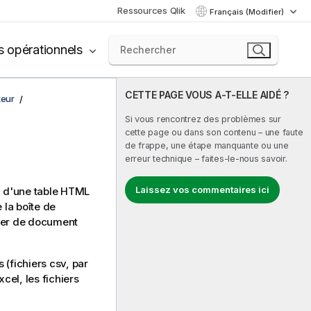
Ressources Qlik
Français (Modifier)
s opérationnels
CETTE PAGE VOUS A-T-ELLE AIDÉ ?
teur
Si vous rencontrez des problèmes sur
cette page ou dans son contenu – une faute
de frappe, une étape manquante ou une
erreur technique – faites-le-nous savoir.
Laissez vos commentaires ici
u d'une table HTML
 la boîte de
chier de document
 (fichiers csv, par
xcel, les fichiers