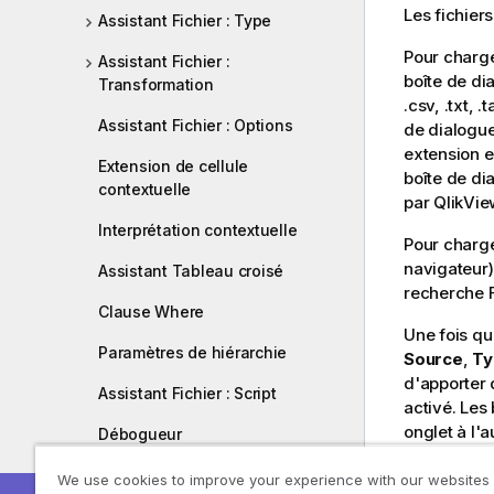
Les fichier
Assistant Fichier : Type
Pour charger
Assistant Fichier :
boîte de di
Transformation
.csv, .txt, .
Assistant Fichier : Options
de dialogu
extension e
Extension de cellule
boîte de di
contextuelle
par QlikVie
Interprétation contextuelle
Pour charge
navigateur)
Assistant Tableau croisé
recherche F
Clause Where
Une fois qu'
Paramètres de hiérarchie
Source
,
Ty
d'apporter 
Assistant Fichier : Script
activé. Les
onglet à l'a
Débogueur
Sous les on
We use cookies to improve your experience with our websites
Boîte de dialogue Vue d'ensemble