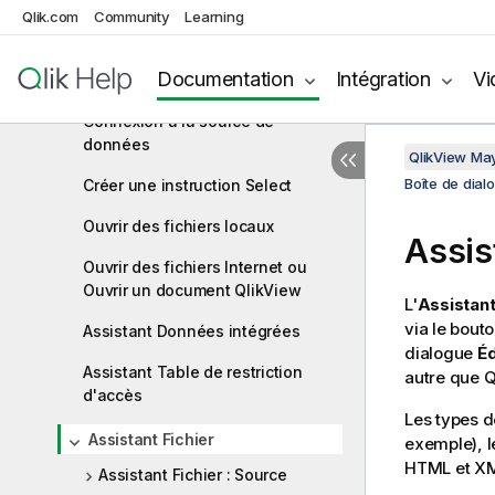
Visionneur de tables
Qlik.com
Community
Learning
Propriétés des liaisons de
Documentation
Intégration
Vi
données
Connexion à la source de
données
QlikView Ma
Boîte de dialo
Créer une instruction Select
Ouvrir des fichiers locaux
Assis
Ouvrir des fichiers Internet ou
Ouvrir un document QlikView
L'
Assistant
via le bout
Assistant Données intégrées
dialogue
Éd
Assistant Table de restriction
autre que
Q
d'accès
Les types de
Assistant Fichier
exemple), le
HTML et XML
Assistant Fichier : Source