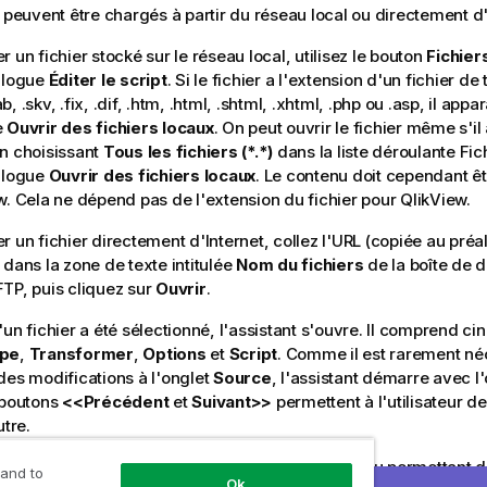
s peuvent être chargés à partir du réseau local ou directement d'
 un fichier stocké sur le réseau local, utilisez le bouton
Fichier
alogue
Éditer le script
. Si le fichier a l'extension d'un fichier de
tab, .skv, .fix, .dif, .htm, .html, .shtml, .xhtml, .php ou .asp, il app
e
Ouvrir des fichiers locaux
. On peut ouvrir le fichier même s'il
n choisissant
Tous les fichiers (*.*)
dans la liste déroulante Fic
alogue
Ouvrir des fichiers locaux
. Le contenu doit cependant êt
w. Cela ne dépend pas de l'extension du fichier pour QlikView.
r un fichier directement d'Internet, collez l'URL (copiée au préa
 dans la zone de texte intitulée
Nom du fichiers
de la boîte de 
TP, puis cliquez sur
Ouvrir
.
un fichier a été sélectionné, l'assistant s'ouvre. Il comprend cin
pe
,
Transformer
,
Options
et
Script
. Comme il est rarement né
des modifications à l'onglet
Source
, l'assistant démarre avec l
 boutons
<<Précédent
et
Suivant>>
permettent à l'utilisateur d
utre.
glets
Type
et
Options
, vous disposez d'un aperçu permettant d
 and to
Ok