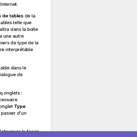
Internet.
s de tables
de la
 tables telle que
araîtra dans la boîte
 a une autre
hiers de type de la
re interprétable
lable dans le
dialogue de
q onglets :
cessaire
'onglet
Type
e passer d'un
'observer la façon