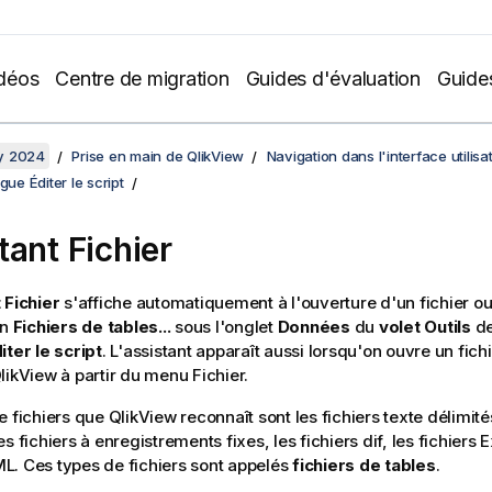
déos
Centre de migration
Guides d'évaluation
Guide
y 2024
Prise en main de QlikView
Navigation dans l'interface utilisa
gue Éditer le script
tant Fichier
 Fichier
s'affiche automatiquement à l'ouverture d'un fichier o
on
Fichiers de tables...
sous l'onglet
Données
du
volet Outils
de
iter le script
. L'assistant apparaît aussi lorsqu'on ouvre un fi
likView
à partir du menu Fichier.
 fichiers que QlikView reconnaît sont les fichiers texte délimités
s fichiers à enregistrements fixes, les fichiers dif, les fichiers E
. Ces types de fichiers sont appelés
fichiers de tables
.