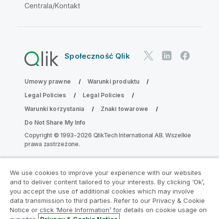
Centrala/Kontakt
Społeczność Qlik
Umowy prawne
Warunki produktu
Legal Policies
Legal Policies
Warunki korzystania
Znaki towarowe
Do Not Share My Info
Copyright © 1993-2026 QlikTech International AB. Wszelkie
prawa zastrzeżone.
We use cookies to improve your experience with our websites
Dołącz do Programu Modernizacji
and to deliver content tailored to your interests. By clicking ‘Ok’,
Analityki
you accept the use of additional cookies which may involve
data transmission to third parties. Refer to our Privacy & Cookie
Notice or click ‘More Information’ for details on cookie usage on
Przeprowadź modernizację bez szkody dla Twoich