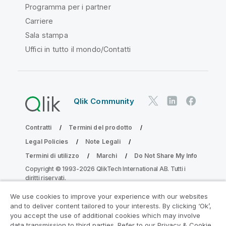
Programma per i partner
Carriere
Sala stampa
Uffici in tutto il mondo/Contatti
Qlik Community
Contratti
Termini del prodotto
Legal Policies
Note Legali
Termini di utilizzo
Marchi
Do Not Share My Info
Copyright © 1993-2026 QlikTech International AB. Tutti i
diritti riservati.
We use cookies to improve your experience with our websites
and to deliver content tailored to your interests. By clicking ‘Ok’,
Partecipa al programma Analytics
you accept the use of additional cookies which may involve
data transmission to third parties. Refer to our Privacy & Cookie